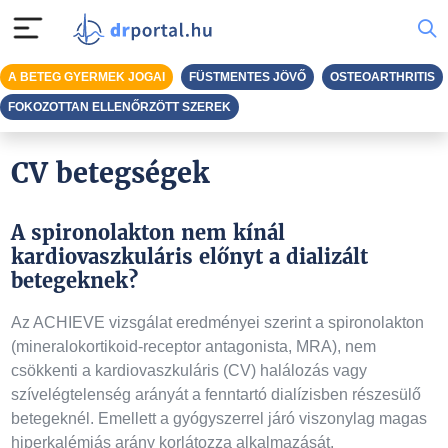
A BETEG GYERMEK JOGAI
FÜSTMENTES JÖVŐ
OSTEOARTHRITIS
FOKOZOTTAN ELLENŐRZÖTT SZEREK
CV betegségek
A spironolakton nem kínál
kardiovaszkuláris előnyt a dializált
betegeknek?
Az ACHIEVE vizsgálat eredményei szerint a spironolakton
(mineralokortikoid-receptor antagonista, MRA), nem
csökkenti a kardiovaszkuláris (CV) halálozás vagy
szívelégtelenség arányát a fenntartó dialízisben részesülő
betegeknél. Emellett a gyógyszerrel járó viszonylag magas
hiperkalémiás arány korlátozza alkalmazását.