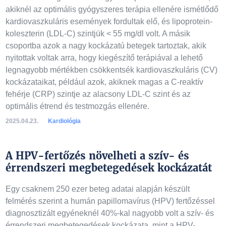
akiknél az optimális gyógyszeres terápia ellenére ismétlődő
kardiovaszkuláris események fordultak elő, és lipoprotein-
koleszterin (LDL-C) szintjük < 55 mg/dl volt. A másik
csoportba azok a nagy kockázatú betegek tartoztak, akik
nyitottak voltak arra, hogy kiegészítő terápiával a lehető
legnagyobb mértékben csökkentsék kardiovaszkuláris (CV)
kockázataikat, például azok, akiknek magas a C-reaktív
fehérje (CRP) szintje az alacsony LDL-C szint és az
optimális étrend és testmozgás ellenére.
2025.04.23.
Kardiológia
A HPV-fertőzés növelheti a szív- és
érrendszeri megbetegedések kockázatát
Egy csaknem 250 ezer beteg adatai alapján készült
felmérés szerint a humán papillomavírus (HPV) fertőzéssel
diagnosztizált egyéneknél 40%-kal nagyobb volt a szív- és
érrendszeri megbetegedések kockázata, mint a HPV-