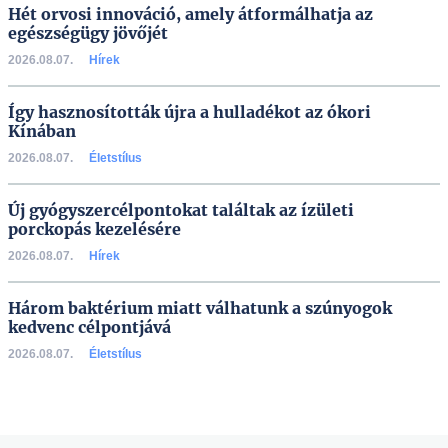
Hét orvosi innováció, amely átformálhatja az
egészségügy jövőjét
2026.08.07.
Hírek
Így hasznosították újra a hulladékot az ókori
Kínában
2026.08.07.
Életstílus
Új gyógyszercélpontokat találtak az ízületi
porckopás kezelésére
2026.08.07.
Hírek
Három baktérium miatt válhatunk a szúnyogok
kedvenc célpontjává
2026.08.07.
Életstílus