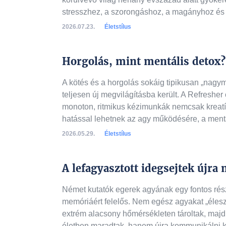
stresszhez, a szorongáshoz, a magányhoz és 
2026.07.23.
Életstílus
Horgolás, mint mentális detox?
A kötés és a horgolás sokáig tipikusan „nag
teljesen új megvilágításba került. A Refresher 
monoton, ritmikus kézimunkák nemcsak kreatí
hatással lehetnek az agy működésére, a mentá
2026.05.29.
Életstílus
A lefagyasztott idegsejtek újr
Német kutatók egerek agyának egy fontos rész
memóriáért felelős. Nem egész agyakat „élesz
extrém alacsony hőmérsékleten tároltak, majd
életben maradtak, hanem újra kommunikálni k