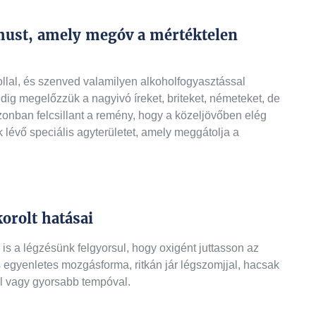
must, amely megóv a mértéktelen
lal, és szenved valamilyen alkoholfogyasztással
ig megelőzzük a nagyivó íreket, briteket, németeket, de
zonban felcsillant a remény, hogy a közeljövőben elég
 lévő speciális agyterületet, amely meggátolja a
orolt hatásai
 a légzésünk felgyorsul, hogy oxigént juttasson az
 egyenletes mozgásforma, ritkán jár légszomjjal, hacsak
l vagy gyorsabb tempóval.