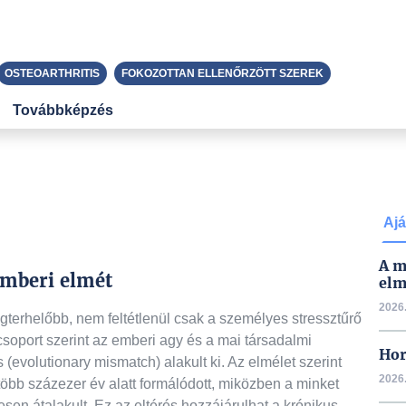
OSTEOARTHRITIS
FOKOZOTTAN ELLENŐRZÖTT SZEREK
Továbbképzés
Ajá
A m
emberi elmét
elm
2026.
terhelőbb, nem feltétlenül csak a személyes stressztűrő
soport szerint az emberi agy és a mai társadalmi
Hor
 (evolutionary mismatch) alakult ki. Az elmélet szerint
2026.
öbb százezer év alatt formálódott, miközben a minket
sen átalakult. Ez az eltérés hozzájárulhat a krónikus