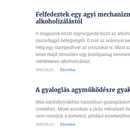
Felfedeztek egy agyi mechaniz
alkoholizálástól
A magyarok közel egynegyede küzd az alkohol
összefüggő betegségtől. Ezzel az aránnyal ped
még egy stampedlivel az oroszokat is. Most a
lehet majd stimulálni egy biológiailag bennünk
mértéktelen alkoholizálást.
2025.06.27.
Életstílus
A gyaloglás agyműködésre gyak
Más edzésformákhoz hasonlóan gyalogláskor is
izmokhoz. Mivel azonban a járás mérsékelt és
nem növeljük a terhelést, például emelkedőve
2025.05.13.
Életstílus