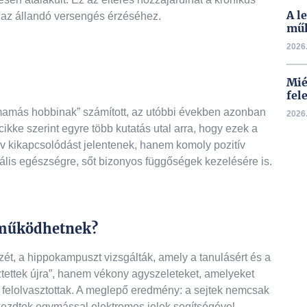
A l
az állandó versengés érzéséhez.
mű
2026.
Mié
fele
ymamás hobbinak” számított, az utóbbi években azonban
2026.
cikke szerint egyre több kutatás utal arra, hogy ezek a
v kikapcsolódást jelentenek, hanem komoly pozitív
lis egészségre, sőt bizonyos függőségek kezelésére is.
a működhetnek?
ét, a hippokampuszt vizsgálták, amely a tanulásért és a
tettek újra”, hanem vékony agyszeleteket, amelyeket
 felolvasztottak. A meglepő eredmény: a sejtek nemcsak
ezdtek egymással elektromos jelek segítségével.