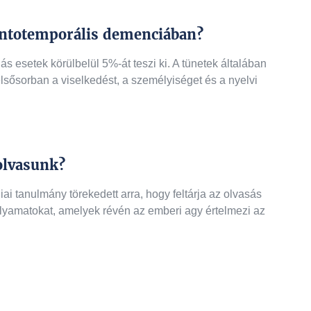
ontotemporális demenciában?
 esetek körülbelül 5%-át teszi ki. A tünetek általában
lsősorban a viselkedést, a személyiséget és a nyelvi
olvasunk?
i tanulmány törekedett arra, hogy feltárja az olvasás
folyamatokat, amelyek révén az emberi agy értelmezi az
övetkező oldalon, kérjük lapozzon!