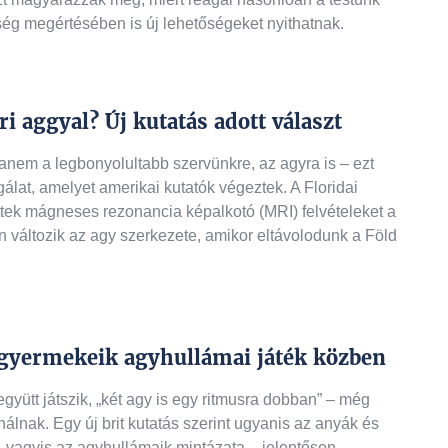
ég megértésében is új lehetőségeket nyithatnak.
i aggyal? Új kutatás adott választ
anem a legbonyolultabb szervünkre, az agyra is – ezt
álat, amelyet amerikai kutatók végeztek. A Floridai
ttek mágneses rezonancia képalkotó (MRI) felvételeket a
n változik az agy szerkezete, amikor eltávolodunk a Föld
 gyermekeik agyhullámai játék közben
yütt játszik, „két agy is egy ritmusra dobban” – még
nálnak. Egy új brit kutatás szerint ugyanis az anyák és
 vagyis az agyhullámaik mintázata – jelentősen