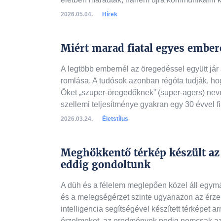
2026.05.04.
Hírek
Miért marad fiatal egyes embere
A legtöbb embernél az öregedéssel együtt já
romlása. A tudósok azonban régóta tudják, hog
Őket „szuper-öregedőknek” (super-agers) neve
szellemi teljesítménye gyakran egy 30 évvel f
2026.03.24.
Életstílus
Meghökkentő térkép készült az a
eddig gondoltunk
A düh és a félelem meglepően közel áll egy
és a melegségérzet szinte ugyanazon az érzel
intelligencia segítségével készített térképet 
érzelmeket, az eredmények pedig nemcsak az