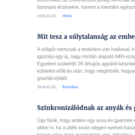
bizonyos érzésekre, hanem a mentális egészs
2026.03.20.
Hírek
Mit tesz a súlytalanság az ember
A világűr nemcsak a testünkre van hatással, h
igazolja egy új, nagy mintán alapuló MRI-vizsg
Egyetem szakértői 26 űrhajós agyáról készíte
küldetés előtt és után, hogy megértsék, hogya
gravitációjától.
2026.02.26.
Életstílus
Szinkronizálódnak az anyák és
Úgy tűnik, hogy amikor egy anya és gyermek eg
akkor is, ha a játék során idegen nyelvet hasz
három-négy éves gyermekeik agyi aktivitása –