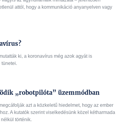
getlenül attól, hogy a kommunikáció anyanyelven vagy
avírus?
mutatták ki, a koronavírus még azok agyát is
tünetei.
ködik „robotpilóta” üzemmódban
megcáfolják azt a közkeletű hiedelmet, hogy az ember
hoz. A kutatók szerint viselkedésünk közel kétharmada
élkül történik.