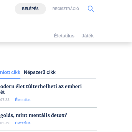
BELÉPÉS
REGISZTRÁCIÓ
Életstílus
Játék
nlott cikk
Népszerű cikk
odern élet túlterhelheti az emberi
ét
07.23.
Életstílus
golás, mint mentális detox?
05.29.
Életstílus