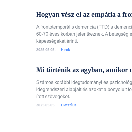
Hogyan vész el az empátia a fr
A frontotemporális demencia (FTD) a demenciás
60-70 éves korban jelentkeznek. A betegség e
képességeket érinti.
2025.05.05.
Hírek
Mi történik az agyban, amikor 
Számos korábbi idegtudományi és pszichológia
idegrendszeri alapjait és azokat a bonyolult 
írott szövegeket.
2025.05.05.
Életstílus
A lista folytatódik a k