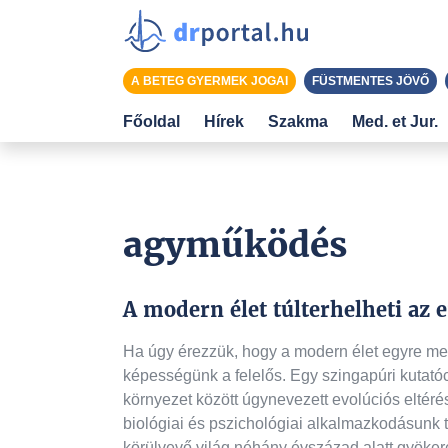
A BETEG GYERMEK JOGAI
FÜSTMENTES JÖVŐ
Főoldal
Hírek
Szakma
Med. et Jur.
agyműködés
A modern élet túlterhelheti az 
Ha úgy érezzük, hogy a modern élet egyre meg
képességünk a felelős. Egy szingapúri kutatóc
környezet között úgynevezett evolúciós eltérés
biológiai és pszichológiai alkalmazkodásunk t
körülvevő világ néhány évszázad alatt gyökere