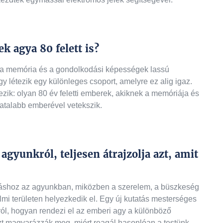
k agya 80 felett is?
r a memória és a gondolkodási képességek lassú
y létezik egy különleges csoport, amelyre ez alig igaz.
zik: olyan 80 év feletti emberek, akiknek a memóriája és
iatalabb emberével vetekszik.
gyunkról, teljesen átrajzolja azt, amit
máshoz az agyunkban, miközben a szerelem, a büszkeség
mi területen helyezkedik el. Egy új kutatás mesterséges
arról, hogyan rendezi el az emberi agy a különböző
t magyarázzák meg, miért reagál hasonlóan a testünk