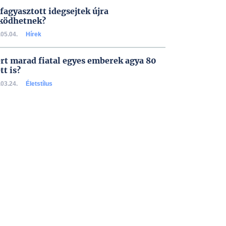
efagyasztott idegsejtek újra
ködhetnek?
05.04.
Hírek
rt marad fiatal egyes emberek agya 80
tt is?
03.24.
Életstílus