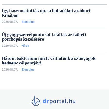
Így hasznosították újra a hulladékot az ókori
Kínában
2026.08.07.
Életstílus
Új gyógyszercélpontokat találtak az ízületi
porckopás kezelésére
2026.08.07.
Hírek
Három baktérium miatt válhatunk a szúnyogok
kedvenc célpontjává
2026.08.07.
Életstílus