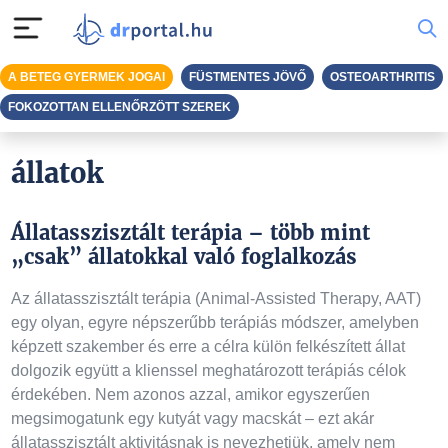
A BETEG GYERMEK JOGAI
FÜSTMENTES JÖVŐ
OSTEOARTHRITIS
FOKOZOTTAN ELLENŐRZÖTT SZEREK
állatok
Állatasszisztált terápia – több mint
„csak” állatokkal való foglalkozás
Az állatasszisztált terápia (Animal-Assisted Therapy, AAT)
egy olyan, egyre népszerűbb terápiás módszer, amelyben
képzett szakember és erre a célra külön felkészített állat
dolgozik együtt a klienssel meghatározott terápiás célok
érdekében. Nem azonos azzal, amikor egyszerűen
megsimogatunk egy kutyát vagy macskát – ezt akár
állatasszisztált aktivitásnak is nevezhetjük, amely nem