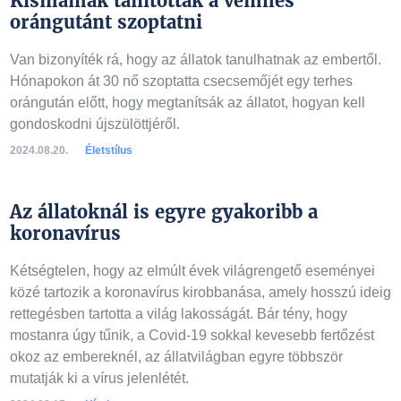
Kismamák tanították a vemhes
orángutánt szoptatni
Van bizonyíték rá, hogy az állatok tanulhatnak az embertől.
Hónapokon át 30 nő szoptatta csecsemőjét egy terhes
orángután előtt, hogy megtanítsák az állatot, hogyan kell
gondoskodni újszülöttjéről.
2024.08.20.
Életstílus
Az állatoknál is egyre gyakoribb a
koronavírus
Kétségtelen, hogy az elmúlt évek világrengető eseményei
közé tartozik a koronavírus kirobbanása, amely hosszú ideig
rettegésben tartotta a világ lakosságát. Bár tény, hogy
mostanra úgy tűnik, a Covid-19 sokkal kevesebb fertőzést
okoz az embereknél, az állatvilágban egyre többször
mutatják ki a vírus jelenlétét.