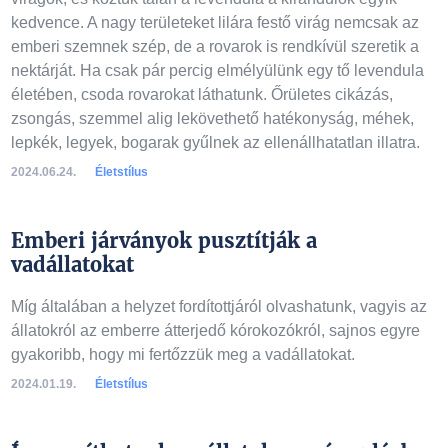
kedvence. A nagy területeket lilára festő virág nemcsak az
emberi szemnek szép, de a rovarok is rendkívül szeretik a
nektárját. Ha csak pár percig elmélyülünk egy tő levendula
életében, csoda rovarokat láthatunk. Őrületes cikázás,
zsongás, szemmel alig lekövethető hatékonyság, méhek,
lepkék, legyek, bogarak gyűlnek az ellenállhatatlan illatra.
2024.06.24.
Életstílus
Emberi járványok pusztítják a
vadállatokat
Míg általában a helyzet fordítottjáról olvashatunk, vagyis az
állatokról az emberre átterjedő kórokozókról, sajnos egyre
gyakoribb, hogy mi fertőzzük meg a vadállatokat.
2024.01.19.
Életstílus