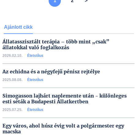
1
2
>
Ajánlott cikk
Állatasszisztált terápia – több mint „csak”
állatokkal való foglalkozás
2026.02.10.
Életstílus
Az echidna és a négyfejű pénisz rejtélye
2025.08.08.
Életstílus
Simogasson lajhárt naplemente után - különleges
esti séták a Budapesti Állatkertben
2025.07.25.
Életstílus
Egy város, ahol húsz évig volt a polgármester egy
macska