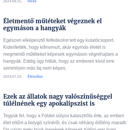
2024.08.15.
Hírek
Életmentő műtéteket végeznek el
egymáson a hangyák
Egészen elképesztő felfedezést tett egy kutatócsoport.
Kiderítették, hogy kifinomult, akár egymás életét is
megmentő műtéteket képesek egymáson végrehajtani a
hangyák. Eddig úgy hittük, hogy az emberen kívül erre
semmilyen más faj nem képes.
2024.07.19.
Életstílus
Ezek az állatok nagy valószínűséggel
túlélnének egy apokalipszist is
Tegyük fel, hogy a Földet súlyos katasztrófa érte, az emberi
élet eltűnt a bolygó színéről, és csak néhány élőlény maradt.
De vajon mely fajok lennének képesek túlélni egy ilyen