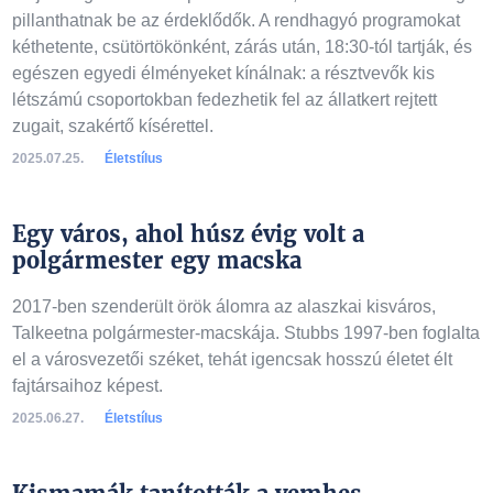
pillanthatnak be az érdeklődők. A rendhagyó programokat
kéthetente, csütörtökönként, zárás után, 18:30-tól tartják, és
egészen egyedi élményeket kínálnak: a résztvevők kis
létszámú csoportokban fedezhetik fel az állatkert rejtett
zugait, szakértő kísérettel.
2025.07.25.
Életstílus
Egy város, ahol húsz évig volt a
polgármester egy macska
2017-ben szenderült örök álomra az alaszkai kisváros,
Talkeetna polgármester-macskája. Stubbs 1997-ben foglalta
el a városvezetői széket, tehát igencsak hosszú életet élt
fajtársaihoz képest.
2025.06.27.
Életstílus