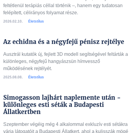
feltétlenül terápiás céllal történik –, hanem egy tudatosan
felépített, célirányos folyamat része.
2026.02.10.
Életstílus
Az echidna és a négyfejű pénisz rejtélye
Ausztrál kutatók új, fejlett 3D modell segítségével feltárták a
különleges, négyfejű hangyászsün hímvessző
működésének rejtélyét.
2025.08.08.
Életstílus
Simogasson lajhárt naplemente után -
különleges esti séták a Budapesti
Állatkertben
Szeptember végéig még 4 alkalommal exkluzív esti sétákra
várja látogatóit a Budapesti Állatkert, ahol a kulisszák mögé