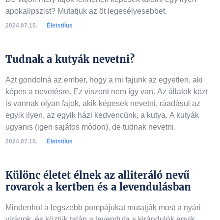
apokalipszist? Mutatjuk az öt legesélyesebbet.
2024.07.15.
Életstílus
Tudnak a kutyák nevetni?
Azt gondolná az ember, hogy a mi fajunk az egyetlen, aki
képes a nevetésre. Ez viszont nem így van. Az állatok közt
is vannak olyan fajok, akik képesek nevetni, ráadásul az
egyik ilyen, az egyik házi kedvencünk, a kutya. A kutyák
ugyanis (igen sajátos módon), de tudnak nevetni.
2024.07.10.
Életstílus
Különc életet élnek az alliteráló nevű
rovarok a kertben és a levendulásban
Mindenhol a legszebb pompájukat mutatják most a nyári
virágok, és köztük talán a levendula a kirándulók egyik