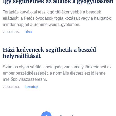
Így segíthetnek az állatok a gyógyulásban
Terápiás kutyákkal teszik gördülékenyebbé a betegek
ellátását, a Petős óvodások foglalkozásait vagy a hallgatók
mindennapjait a Semmelweis Egyetemen.
2023.08.15.
Hírek
Házi kedvencek segíthetik a beszéd
helyreállítását
Számos olyan sérülés, betegség van, amely tönkreteheti az
ember beszédkészségét, a normális élethez ezt jó lenne
mielőbb visszaszerezni.
2023.08.03.
Életstílus
A lista folytatódik a következő oldalon, kérjük lapozzon!