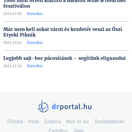
Több mint ötven kiállító a Balaton Wine & Gourmet
fesztiválon
2023.07.05.
Életstílus
Már nem kell sokat várni és kezdetét veszi az Őszi
Etyeki Piknik
2023.10.03.
Életstílus
Legjobb sajt-bor párosítások – segítünk eligazodni
2023.12.14.
Életstílus
Főoldal
Hírek
Szakma
Med. et Jur.
Továbbképzés
Életstílus
Játék