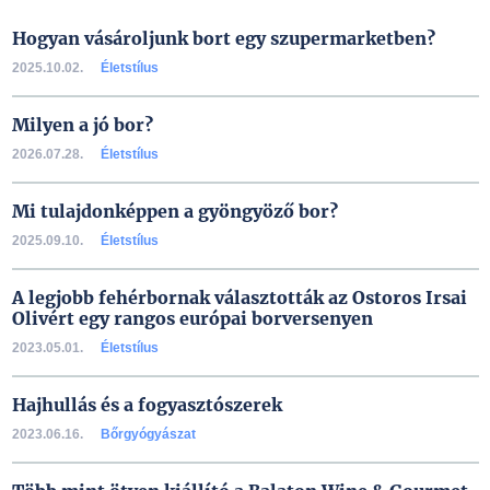
Hogyan vásároljunk bort egy szupermarketben?
2025.10.02.
Életstílus
Milyen a jó bor?
2026.07.28.
Életstílus
Mi tulajdonképpen a gyöngyöző bor?
2025.09.10.
Életstílus
A legjobb fehérbornak választották az Ostoros Irsai
Olivért egy rangos európai borversenyen
2023.05.01.
Életstílus
Hajhullás és a fogyasztószerek
2023.06.16.
Bőrgyógyászat