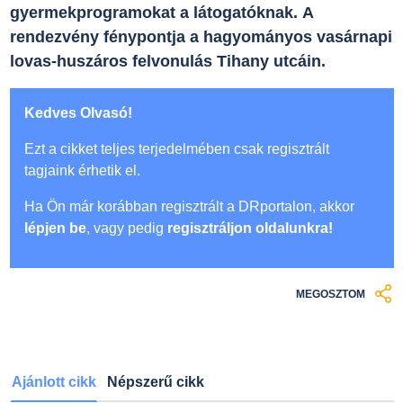
gyermekprogramokat a látogatóknak. A
rendezvény fénypontja a hagyományos vasárnapi
lovas-huszáros felvonulás Tihany utcáin.
Kedves Olvasó!
Ezt a cikket teljes terjedelmében csak regisztrált
tagjaink érhetik el.
Ha Ön már korábban regisztrált a DRportalon, akkor
lépjen be
, vagy pedig
regisztráljon oldalunkra!
MEGOSZTOM
Ajánlott cikk
Népszerű cikk