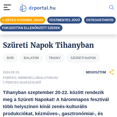
A BETEG GYERMEK JOGAI
FÜSTMENTES JÖVŐ
OSTEOARTHRITIS
FOKOZOTTAN ELLENŐRZÖTT SZEREK
Szüreti Napok Tihanyban
BOR
BALATON
TIHANY
SZÜRETI NAPOK
2024.09.19.
MEGOSZTOM
FORRÁS: WWW.HELLOBALATON.HU
1 PERCES OLVASÁSI IDŐ
Tihanyban szeptember 20-22. között rendezik
meg a Szüreti Napokat! A háromnapos fesztivál
több helyszínen kínál zenés-kulturális
produkciókat, kézműves-, gasztronómiai-, és