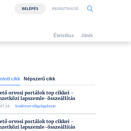
BELÉPÉS
REGISZTRÁCIÓ
Életstílus
Játék
nlott cikk
Népszerű cikk
ető orvosi portálok top cikkei -
zetközi lapszemle-összeállítás
07.14.
Szülészet-nőgyógyászat
ető orvosi portálok top cikkei -
zetközi lapszemle-összeállítás