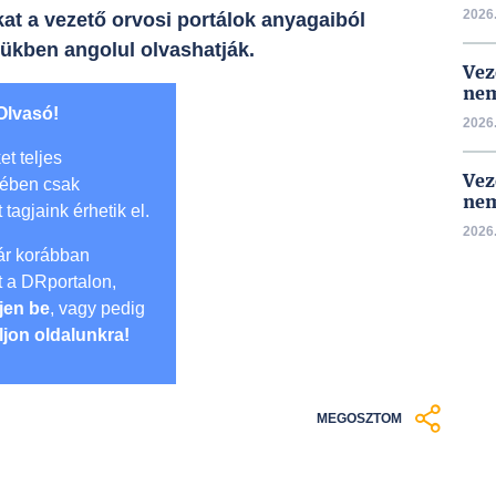
2026.
at a vezető orvosi portálok anyagaiból
mükben angolul olvashatják.
Vez
nem
Olvasó!
2026.
et teljes
Vez
mében csak
nem
t tagjaink érhetik el.
2026.
r korábban
lt a DRportalon,
jen be
, vagy pedig
ljon oldalunkra!
MEGOSZTOM