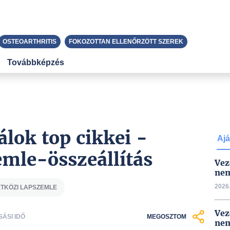
OSTEOARTHRITIS
FOKOZOTTAN ELLENŐRZÖTT SZEREK
Továbbképzés
álok top cikkei -
Ajá
mle-összeállítás
Vez
nem
2026.
TKÖZI LAPSZEMLE
Vez
SÁSI IDŐ
MEGOSZTOM
nem