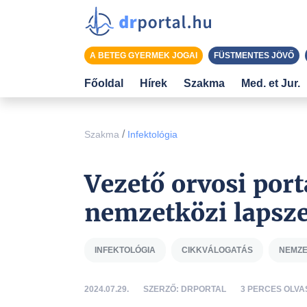
A BETEG GYERMEK JOGAI
FÜSTMENTES JÖVŐ
Főoldal
Hírek
Szakma
Med. et Jur.
/
Szakma
Infektológia
Vezető orvosi port
nemzetközi lapsze
INFEKTOLÓGIA
CIKKVÁLOGATÁS
NEMZE
2024.07.29.
SZERZŐ: DRPORTAL
3 PERCES OLVA