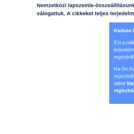
Nemzetközi lapszemle-összeállításunk
válogattuk. A cikkeket teljes terjedel
Kedves 
Ezt a cikk
terjedel
regisztrál
Ha Ön má
regisztrá
akkor
lép
regisztrá