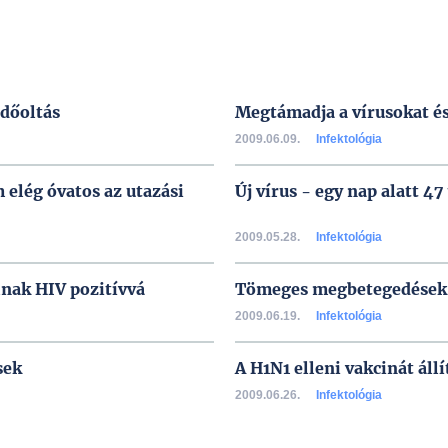
édőoltás
Megtámadja a vírusokat é
2009.06.09.
Infektológia
elég óvatos az utazási
Új vírus - egy nap alatt 47 
2009.05.28.
Infektológia
lnak HIV pozitívvá
Tömeges megbetegedések
2009.06.19.
Infektológia
sek
A H1N1 elleni vakcinát állí
2009.06.26.
Infektológia