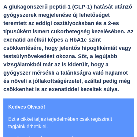
A glukagonszerű peptid-1 (GLP-1) hatását utánzó
gyógyszerek megjelenése új lehetőséget
teremtett az eddigi osztályozásban és a 2-es
típusúként ismert cukorbetegség kezelésében. Az
exenatid anélkül képes a HbA1c szint
csökkentésére, hogy jelentős hipoglikémiát vagy
testsúlynövekedést okozna. Sőt, a legújabb
vizsgálatokból már az is kiderült, hogy a
gyógyszer mérsékli a falánkságra való hajlamot
és növeli a jóllakottságérzetet, ezáltal pedig még
csökkenhet is az exenatiddel kezeltek súlya.
Kedves Olvasó!
Ezt a cikket teljes terjedelmében csak regisztrált
tagjaink érhetik el.