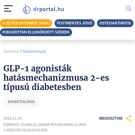
A BETEG GYERMEK JOGAI
FÜSTMENTES JÖVŐ
OSTEOARTHRITIS
FOKOZOTTAN ELLENŐRZÖTT SZEREK
/
Szakma
Diabetológia
GLP-1 agonisták
hatásmechanizmusa 2-es
típusú diabetesben
DIABETOLÓGIA
2025.11.20.
MEGOSZTOM
FORRÁS: CLINICAL.DIABETESJOURNALS.ORG
1 PERCES OLVASÁSI IDŐ