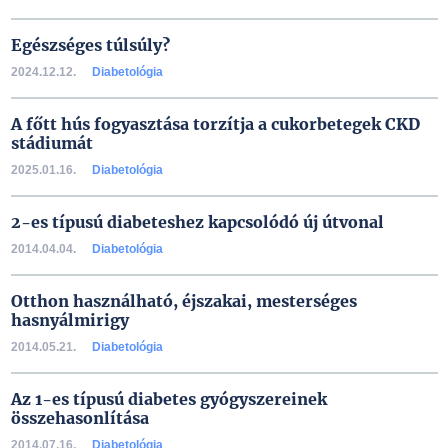
Egészséges túlsúly?
2024.12.12.
Diabetológia
A főtt hús fogyasztása torzítja a cukorbetegek CKD
stádiumát
2025.01.16.
Diabetológia
2-es típusú diabeteshez kapcsolódó új útvonal
2014.04.04.
Diabetológia
Otthon használható, éjszakai, mesterséges
hasnyálmirigy
2014.05.21.
Diabetológia
Az 1-es típusú diabetes gyógyszereinek
összehasonlítása
2014.07.16.
Diabetológia