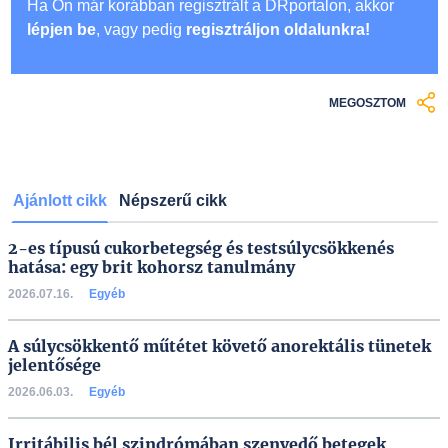
Ha Ön már korábban regisztrált a DRportalon, akkor
lépjen be
, vagy pedig
regisztráljon oldalunkra!
MEGOSZTOM
Ajánlott cikk
Népszerű cikk
2-es típusú cukorbetegség és testsúlycsökkenés
hatása: egy brit kohorsz tanulmány
2026.07.16.
Egyéb
A súlycsökkentő műtétet követő anorektális tünetek
jelentősége
2026.06.03.
Egyéb
Irritábilis bél szindrómában szenvedő betegek