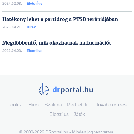
2024.02.08.
Életstílus
Hatékony lehet a partidrog a PTSD terápiájában
2023.09.21.
Hírek
Megdöbbentő, mik okozhatnak hallucinációt
2023.04.23.
Életstílus
Főoldal
Hírek
Szakma
Med. et Jur.
Továbbképzés
Életstílus
Játék
© 2009-2026 DRportal.hu - Minden jog fenntartva!