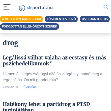
A BETEG GYERMEK JOGAI
FÜSTMENTES JÖVŐ
OSTEOARTHRITIS
FOKOZOTTAN ELLENŐRZÖTT SZEREK
drog
Legálissá válhat valaha az ecstasy és más
pszichedelikumok?
Új mentális egészségügyi ellátás világát nyithatná meg a
legalizálás. Ön mit gondol róla?
2024.02.08.
Életstílus
Hatékony lehet a partidrog a PTSD
terápiájában