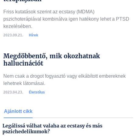
Friss kutatások szerint az ecstasy (MDMA)
pszichoterápiával kombinálva igen hatékony lehet a PTSD
kezelésében.
2023.09.21.
Hírek
Megdöbbentő, mik okozhatnak
hallucinációt
Nem csak a drogot fogyasztó vagy elkábított embereknek
lehetnek látomásai.
2023.04.23.
Életstílus
Ajánlott cikk
Legálissá válhat valaha az ecstasy és más
pszichedelikumok?