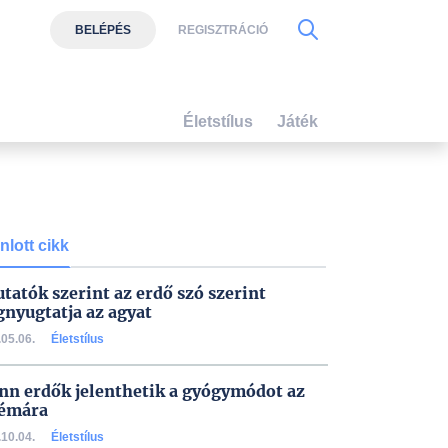
BELÉPÉS
REGISZTRÁCIÓ
Életstílus
Játék
nlott cikk
utatók szerint az erdő szó szerint
nyugtatja az agyat
05.06.
Életstílus
inn erdők jelenthetik a gyógymódot az
émára
10.04.
Életstílus