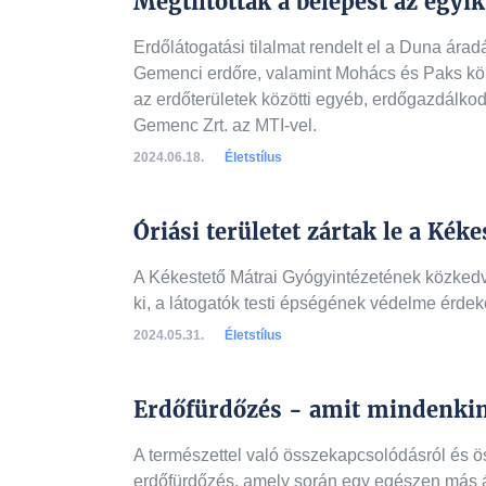
Megtiltották a belépést az egyi
Erdőlátogatási tilalmat rendelt el a Duna áradá
Gemenci erdőre, valamint Mohács és Paks kör
az erdőterületek közötti egyéb, erdőgazdálkodá
Gemenc Zrt. az MTI-vel.
2024.06.18.
Életstílus
Óriási területet zártak le a Kék
A Kékestető Mátrai Gyógyintézetének közkedve
ki, a látogatók testi épségének védelme érde
2024.05.31.
Életstílus
Erdőfürdőzés - amit mindenkine
A természettel való összekapcsolódásról és ö
erdőfürdőzés, amely során egy egészen más á