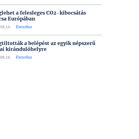
lehet a felesleges CO2-kibocsátás
csa Európában
08.14.
Életstílus
tiltották a belépést az egyik népszerű
ai kirándulóhelyre
06.18.
Életstílus