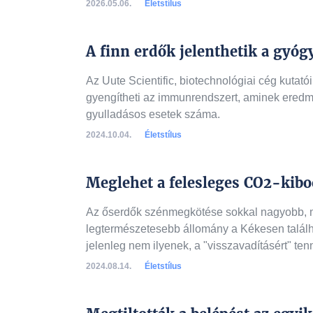
2026.05.06.
Életstílus
A finn erdők jelenthetik a gyó
Az Uute Scientific, biotechnológiai cég kutatói
gyengítheti az immunrendszert, aminek eredm
gyulladásos esetek száma.
2024.10.04.
Életstílus
Meglehet a felesleges CO2-kibo
Az őserdők szénmegkötése sokkal nagyobb, m
legtermészetesebb állomány a Kékesen találh
jelenleg nem ilyenek, a "visszavadításért" tenn
2024.08.14.
Életstílus