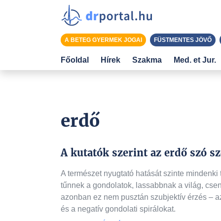
A BETEG GYERMEK JOGAI
FÜSTMENTES JÖVŐ
Főoldal
Hírek
Szakma
Med. et Jur.
erdő
A kutatók szerint az erdő szó s
A természet nyugtató hatását szinte mindenki
tűnnek a gondolatok, lassabbnak a világ, csen
azonban ez nem pusztán szubjektív érzés – a
és a negatív gondolati spirálokat.