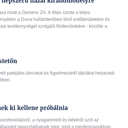
k népszerű hazai kirándulóhelyre
sa miatt a Gemenc Zrt. A tiltás szinte a teljes
nyékén a Duna hullámterében lévő erdőterületekre és
si tevékenységet szolgáló földterületekre - közölte a
estetőn
lt parkjába láncokat és figyelmeztető táblákat helyeztek
kében.
k ki kellene próbálnia
sszefonódásról, a nyugalomról és békéről szól az
llapotot tapasztalhatunk meg, mint a mindennapokban.