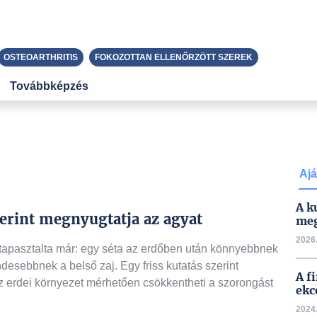
OSTEOARTHRITIS
FOKOZOTTAN ELLENŐRZÖTT SZEREK
Továbbképzés
Ajá
A k
zerint megnyugtatja az agyat
meg
2026.
 tapasztalta már: egy séta az erdőben után könnyebbnek
desebbnek a belső zaj. Egy friss kutatás szerint
A f
z erdei környezet mérhetően csökkentheti a szorongást
ekc
2024.