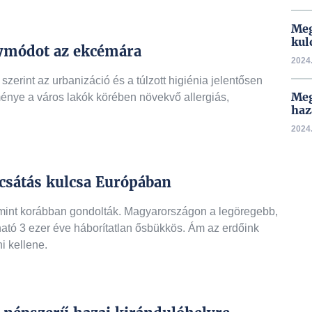
Meg
kul
gymódot az ekcémára
2024.
 szerint az urbanizáció és a túlzott higiénia jelentősen
Meg
énye a város lakók körében növekvő allergiás,
haz
2024.
csátás kulcsa Európában
int korábban gondolták. Magyarországon a legöregebb,
ató 3 ezer éve háborítatlan ősbükkös. Ám az erdőink
i kellene.