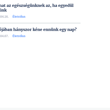
hat az egészségünknek az, ha egyedül
ünk
04.16.
Életstílus
ójában hányszor kéne ennünk egy nap?
04.07.
Életstílus