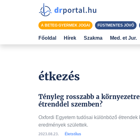
A BETEG GYERMEK JOGAI
FÜSTMENTES JÖVŐ
Főoldal
Hírek
Szakma
Med. et Jur.
étkezés
Tényleg rosszabb a környezetre
étrenddel szemben?
Oxfordi Egyetem tudósai különböző étrendek k
eredmények születtek.
2023.08.23.
Életstílus