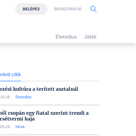
BELÉPÉS
REGISZTRÁCIÓ
Életstílus
Játék
nlott cikk
ezési kultúra a terített asztalnál
10.10.
Életstílus
ből csupán egy fiatal szerint trendi a
rséttermi kaja
05.29.
Hírek