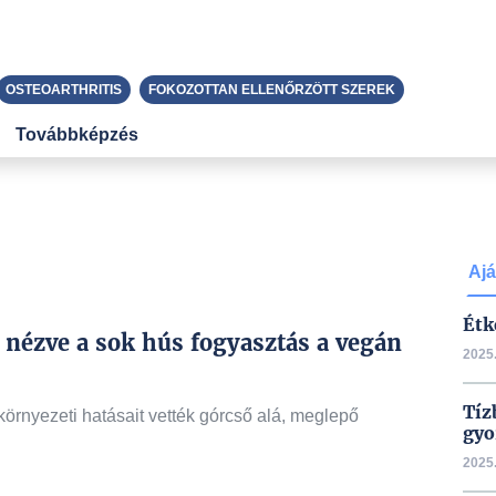
OSTEOARTHRITIS
FOKOZOTTAN ELLENŐRZÖTT SZEREK
Továbbképzés
Ajá
Étk
 nézve a sok hús fogyasztás a vegán
2025.
Tíz
örnyezeti hatásait vették górcső alá, meglepő
gyo
2025.