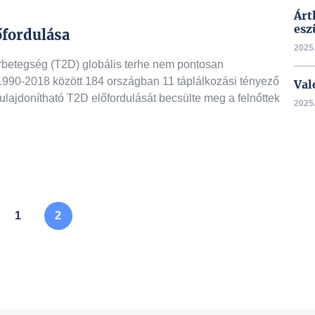
Árt
esz
őfordulása
2025.
rbetegség (T2D) globális terhe nem pontosan
1990-2018 között 184 országban 11 táplálkozási tényező
Val
tulajdonítható T2D előfordulását becsülte meg a felnőttek
2025.
övetkező oldalon, kérjük lapozzon!
1
2