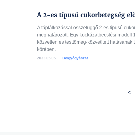
A 2-es típusú cukorbetegség el
A táplálkozással összefüggő 2-es típusú cuko
meghatározott. Egy kockázatbecslési modell 
közvetlen és testtömeg-közvetített hatásának 
körében.
2023.05.05.
Belgyógyászat
A lista folytatódik a k
<