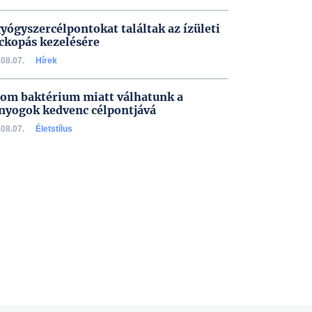
gyógyszercélpontokat találtak az ízületi
ckopás kezelésére
08.07.
Hírek
om baktérium miatt válhatunk a
nyogok kedvenc célpontjává
08.07.
Életstílus