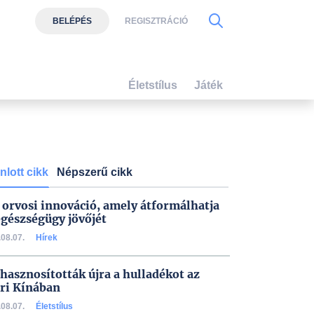
BELÉPÉS
REGISZTRÁCIÓ
Életstílus
Játék
nlott cikk
Népszerű cikk
 orvosi innováció, amely átformálhatja
egészségügy jövőjét
08.07.
Hírek
 hasznosították újra a hulladékot az
ri Kínában
08.07.
Életstílus