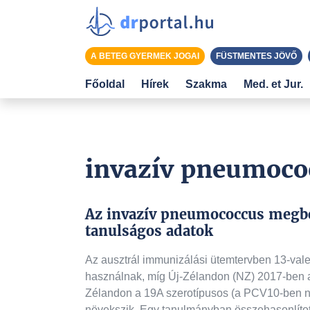
A BETEG GYERMEK JOGAI
FÜSTMENTES JÖVŐ
Főoldal
Hírek
Szakma
Med. et Jur.
invazív pneumoco
Az invazív pneumococcus megbe
tanulságos adatok
Az ausztrál immunizálási ütemtervben 13-va
használnak, míg Új-Zélandon (NZ) 2017-ben a
Zélandon a 19A szerotípusos (a PCV10-ben 
növekszik. Egy tanulmányban összehasonlíto