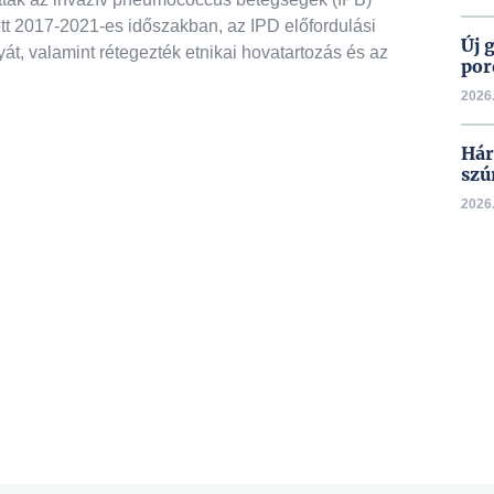
ött 2017-2021-es időszakban, az IPD előfordulási
Új 
át, valamint rétegezték etnikai hovatartozás és az
por
2026.
Hár
szú
2026.