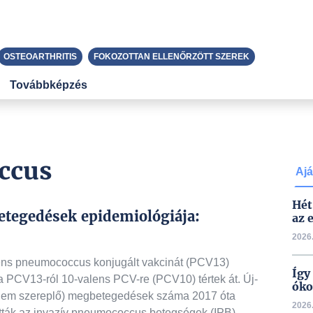
OSTEOARTHRITIS
FOKOZOTTAN ELLENŐRZÖTT SZEREK
Továbbképzés
ccus
Ajá
Hét
tegedések epidemiológiája:
az 
2026.
lens pneumococcus konjugált vakcinát (PCV13)
Így
 PCV13-ról 10-valens PCV-re (PCV10) tértek át. Új-
óko
nem szereplő) megbetegedések száma 2017 óta
2026.
tták az invazív pneumococcus betegségek (IPB)