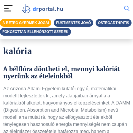
A BETEG GYERMEK JOGAI
FÜSTMENTES JÖVŐ
OSTEOARTHRITIS
FOKOZOTTAN ELLENŐRZÖTT SZEREK
kalória
A bélflóra döntheti el, mennyi kalóriát
nyerünk az ételeinkből
Az Arizona Állami Egyetem kutatói egy új matematikai
modellt fejlesztettek ki, amely alapjaiban árnyalja a
kalóriákról alkotott hagyományos elképzeléseinket. A DAMM
(Digestion, Absorption and Microbial Metabolism) nevű
modell arra mutat rá, hogy az elfogyasztott ételekből
ténylegesen hasznosuló energia mennyiségét nem csupán
az élelmiszer összetétele határozza meg, hanem a