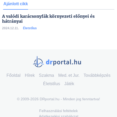
Ajánlott cikk
A valódi karácsonyfák környezeti előnyei és
hátrányai
2024.12.11.
Életstílus
Főoldal
Hírek
Szakma
Med. et Jur.
Továbbképzés
Életstílus
Játék
© 2009-2026 DRportal.hu - Minden jog fenntartva!
Felhasználási feltételek
Adatkezelési szabályzat