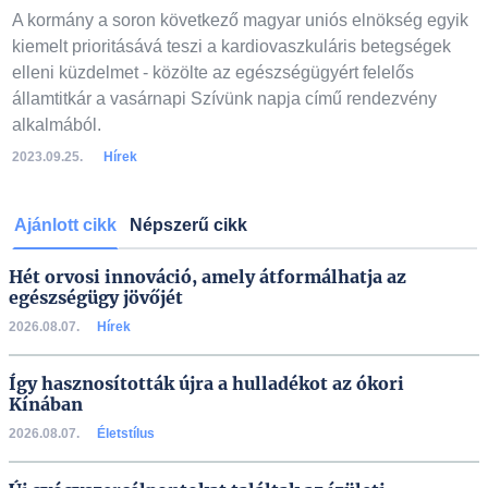
A kormány a soron következő magyar uniós elnökség egyik
kiemelt prioritásává teszi a kardiovaszkuláris betegségek
elleni küzdelmet - közölte az egészségügyért felelős
államtitkár a vasárnapi Szívünk napja című rendezvény
alkalmából.
2023.09.25.
Hírek
Ajánlott cikk
Népszerű cikk
Hét orvosi innováció, amely átformálhatja az
egészségügy jövőjét
2026.08.07.
Hírek
Így hasznosították újra a hulladékot az ókori
Kínában
2026.08.07.
Életstílus