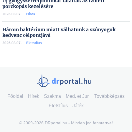
Új gyógyszercélpontokat találtak az ízületi
porckopás kezelésére
2026.08.07.
Hírek
Három baktérium miatt válhatunk a szúnyogok
kedvenc célpontjává
2026.08.07.
Életstílus
Főoldal
Hírek
Szakma
Med. et Jur.
Továbbképzés
Életstílus
Játék
© 2009-2026 DRportal.hu - Minden jog fenntartva!