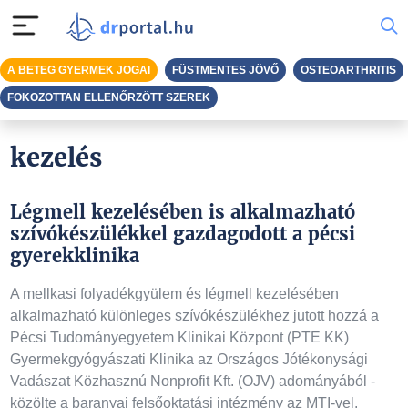
A BETEG GYERMEK JOGAI
FÜSTMENTES JÖVŐ
OSTEOARTHRITIS
FOKOZOTTAN ELLENŐRZÖTT SZEREK
kezelés
Légmell kezelésében is alkalmazható
szívókészülékkel gazdagodott a pécsi
gyerekklinika
A mellkasi folyadékgyülem és légmell kezelésében
alkalmazható különleges szívókészülékhez jutott hozzá a
Pécsi Tudományegyetem Klinikai Központ (PTE KK)
Gyermekgyógyászati Klinika az Országos Jótékonysági
Vadászat Közhasznú Nonprofit Kft. (OJV) adományából -
közölte a baranyai felsőoktatási intézmény az MTI-vel.