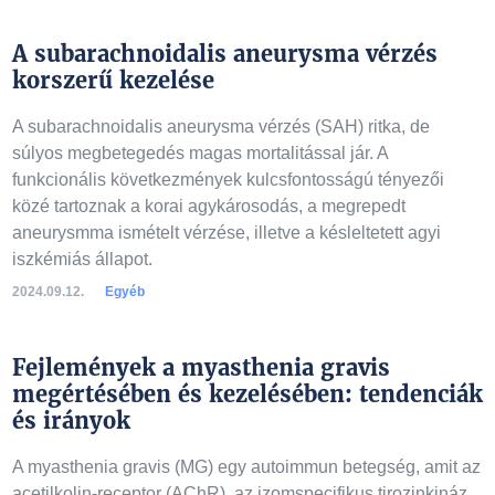
A subarachnoidalis aneurysma vérzés
korszerű kezelése
A subarachnoidalis aneurysma vérzés (SAH) ritka, de
súlyos megbetegedés magas mortalitással jár. A
funkcionális következmények kulcsfontosságú tényezői
közé tartoznak a korai agykárosodás, a megrepedt
aneurysmma ismételt vérzése, illetve a késleltetett agyi
iszkémiás állapot.
2024.09.12.
Egyéb
Fejlemények a myasthenia gravis
megértésében és kezelésében: tendenciák
és irányok
A myasthenia gravis (MG) egy autoimmun betegség, amit az
acetilkolin-receptor (AChR), az izomspecifikus tirozinkináz