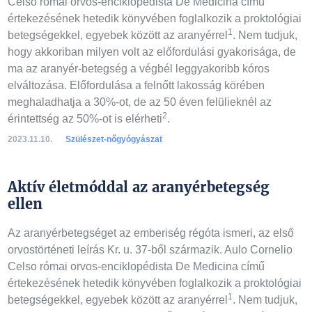
Celso római orvos-enciklopédista De Medicina című
értekezésének hetedik könyvében foglalkozik a proktológiai
1
betegségekkel, egyebek között az aranyérrel
. Nem tudjuk,
hogy akkoriban milyen volt az előfordulási gyakorisága, de
ma az aranyér-betegség a végbél leggyakoribb kóros
elváltozása. Előfordulása a felnőtt lakosság körében
meghaladhatja a 30%-ot, de az 50 éven felülieknél az
2
érintettség az 50%-ot is elérheti
.
2023.11.10.
Szülészet-nőgyógyászat
Aktív életmóddal az aranyérbetegség
ellen
Az aranyérbetegséget az emberiség régóta ismeri, az első
orvostörténeti leírás Kr. u. 37-ből származik. Aulo Cornelio
Celso római orvos-enciklopédista De Medicina című
értekezésének hetedik könyvében foglalkozik a proktológiai
1
betegségekkel, egyebek között az aranyérrel
. Nem tudjuk,