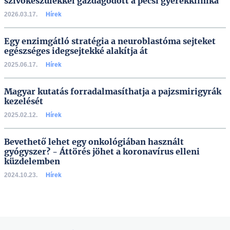
szívókészülékkel gazdagodott a pécsi gyerekklinika
2026.03.17.
Hírek
Egy enzimgátló stratégia a neuroblastóma sejteket
egészséges idegsejtekké alakítja át
2025.06.17.
Hírek
Magyar kutatás forradalmasíthatja a pajzsmirigyrák
kezelését
2025.02.12.
Hírek
Bevethető lehet egy onkológiában használt
gyógyszer? - Áttörés jöhet a koronavírus elleni
küzdelemben
2024.10.23.
Hírek