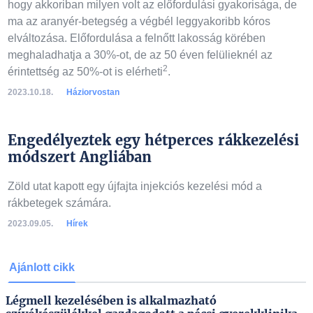
hogy akkoriban milyen volt az előfordulási gyakorisága, de
ma az aranyér-betegség a végbél leggyakoribb kóros
elváltozása. Előfordulása a felnőtt lakosság körében
meghaladhatja a 30%-ot, de az 50 éven felülieknél az
2
érintettség az 50%-ot is elérheti
.
2023.10.18.
Háziorvostan
Engedélyeztek egy hétperces rákkezelési
módszert Angliában
Zöld utat kapott egy újfajta injekciós kezelési mód a
rákbetegek számára.
2023.09.05.
Hírek
Ajánlott cikk
Légmell kezelésében is alkalmazható