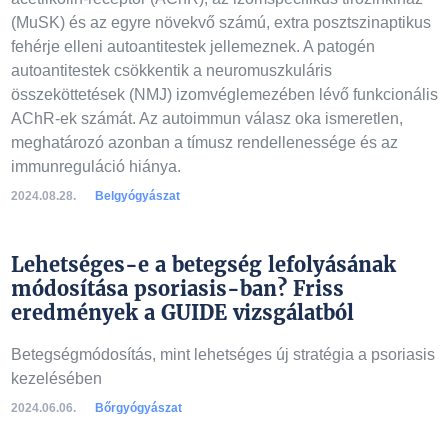
(MuSK) és az egyre növekvő számú, extra posztszinaptikus
fehérje elleni autoantitestek jellemeznek. A patogén
autoantitestek csökkentik a neuromuszkuláris
összeköttetések (NMJ) izomvéglemezében lévő funkcionális
AChR-ek számát. Az autoimmun válasz oka ismeretlen,
meghatározó azonban a tímusz rendellenessége és az
immunreguláció hiánya.
2024.08.28.
Belgyógyászat
Lehetséges-e a betegség lefolyásának
módosítása psoriasis-ban? Friss
eredmények a GUIDE vizsgálatból
Betegségmódosítás, mint lehetséges új stratégia a psoriasis
kezelésében
2024.06.06.
Bőrgyógyászat