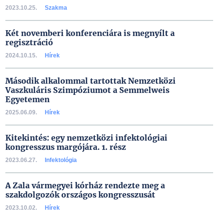
2023.10.25.
Szakma
Két novemberi konferenciára is megnyílt a
regisztráció
2024.10.15.
Hírek
Második alkalommal tartottak Nemzetközi
Vaszkuláris Szimpóziumot a Semmelweis
Egyetemen
2025.06.09.
Hírek
Kitekintés: egy nemzetközi infektológiai
kongresszus margójára. 1. rész
2023.06.27.
Infektológia
A Zala vármegyei kórház rendezte meg a
szakdolgozók országos kongresszusát
2023.10.02.
Hírek