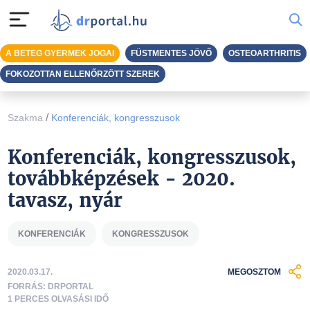
A BETEG GYERMEK JOGAI
FÜSTMENTES JÖVŐ
OSTEOARTHRITIS
FOKOZOTTAN ELLENŐRZÖTT SZEREK
/
Szakma
Konferenciák, kongresszusok
Konferenciák, kongresszusok,
továbbképzések - 2020.
tavasz, nyár
KONFERENCIÁK
KONGRESSZUSOK
2020.03.17.
MEGOSZTOM
FORRÁS: DRPORTAL
1 PERCES OLVASÁSI IDŐ