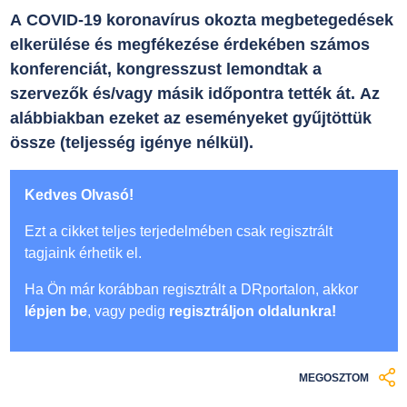
A COVID-19 koronavírus okozta megbetegedések
elkerülése és megfékezése érdekében számos
konferenciát, kongresszust lemondtak a
szervezők és/vagy másik időpontra tették át. Az
alábbiakban ezeket az eseményeket gyűjtöttük
össze (teljesség igénye nélkül).
Kedves Olvasó!
Ezt a cikket teljes terjedelmében csak regisztrált
tagjaink érhetik el.
Ha Ön már korábban regisztrált a DRportalon, akkor
lépjen be
, vagy pedig
regisztráljon oldalunkra!
MEGOSZTOM