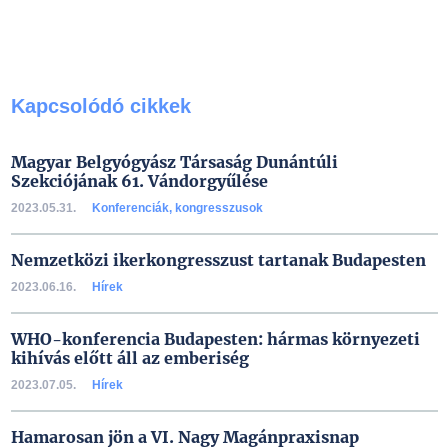
Kapcsolódó cikkek
Magyar Belgyógyász Társaság Dunántúli
Szekciójának 61. Vándorgyűlése
2023.05.31.
Konferenciák, kongresszusok
Nemzetközi ikerkongresszust tartanak Budapesten
2023.06.16.
Hírek
WHO-konferencia Budapesten: hármas környezeti
kihívás előtt áll az emberiség
2023.07.05.
Hírek
Hamarosan jön a VI. Nagy Magánpraxisnap