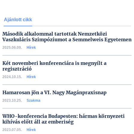
Ajánlott cikk
Második alkalommal tartottak Nemzetközi
Vaszkuláris Szimpóziumot a Semmelweis Egyetemen
2025.06.09.
Hírek
Két novemberi konferenciára is megnyílt a
regisztráció
2024.10.15.
Hírek
Hamarosan jön a VI. Nagy Magánpraxisnap
2023.10.25.
Szakma
WHO-konferencia Budapesten: hármas környezeti
kihívás előtt áll az emberiség
2023.07.05.
Hírek