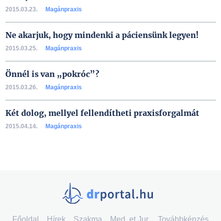
2015.03.23.
Magánpraxis
Ne akarjuk, hogy mindenki a páciensünk legyen!
2015.03.25.
Magánpraxis
Önnél is van „pokróc”?
2015.03.26.
Magánpraxis
Két dolog, mellyel fellendítheti praxisforgalmát
2015.04.14.
Magánpraxis
Főoldal
Hírek
Szakma
Med. et Jur.
Továbbképzés