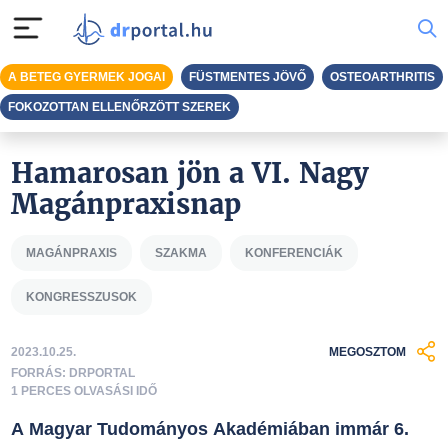
A BETEG GYERMEK JOGAI
FÜSTMENTES JÖVŐ
OSTEOARTHRITIS
FOKOZOTTAN ELLENŐRZÖTT SZEREK
Hamarosan jön a VI. Nagy
Magánpraxisnap
MAGÁNPRAXIS
SZAKMA
KONFERENCIÁK
KONGRESSZUSOK
2023.10.25.
MEGOSZTOM
FORRÁS: DRPORTAL
1 PERCES OLVASÁSI IDŐ
A Magyar Tudományos Akadémiában immár 6.