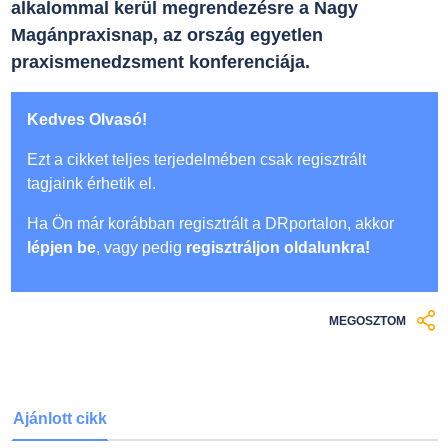
alkalommal kerül megrendezésre a Nagy
Magánpraxisnap, az ország egyetlen
praxismenedzsment konferenciája.
Kedves Olvasó!
Ezt a cikket teljes terjedelmében csak regisztrált
tagjaink érhetik el.
Ha Ön már korábban regisztrált a DRportalon, akkor
lépjen be
, vagy pedig
regisztráljon oldalunkra!
MEGOSZTOM
Ajánlott cikk