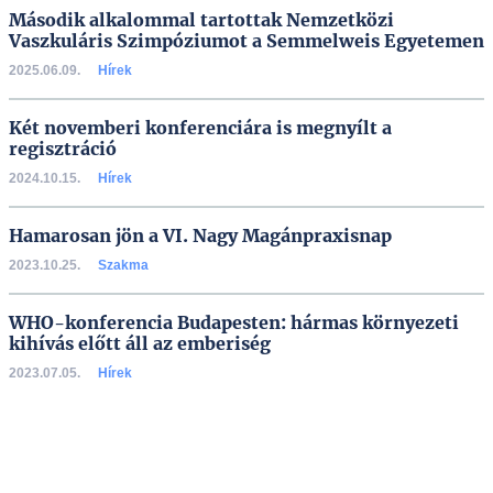
Második alkalommal tartottak Nemzetközi
Vaszkuláris Szimpóziumot a Semmelweis Egyetemen
2025.06.09.
Hírek
Két novemberi konferenciára is megnyílt a
regisztráció
2024.10.15.
Hírek
Hamarosan jön a VI. Nagy Magánpraxisnap
2023.10.25.
Szakma
WHO-konferencia Budapesten: hármas környezeti
kihívás előtt áll az emberiség
2023.07.05.
Hírek