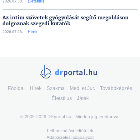
2026.07.30.
Életstílus
Az intim szövetek gyógyulását segítő megoldáson
dolgoznak szegedi kutatók
2026.07.28.
Hírek
Főoldal
Hírek
Szakma
Med. et Jur.
Továbbképzés
Életstílus
Játék
© 2009-2026 DRportal.hu - Minden jog fenntartva!
Felhasználási feltételek
Adatkezelési szabályzat