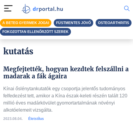
A BETEG GYERMEK JOGAI
FÜSTMENTES JÖVŐ
OSTEOARTHRITIS
FOKOZOTTAN ELLENŐRZÖTT SZEREK
kutatás
Megfejtették, hogyan kezdtek felszállni a
madarak a fák ágaira
Kínai őslénytankutatók egy csoportja jelentős tudományos
felfedezést tett, amikor a Kína észak-keleti részén talált 120
millió éves madárkövület gyomortartalmának növényi
alkotóelemeit vizsgálta.
2023.08.04.
Életstílus