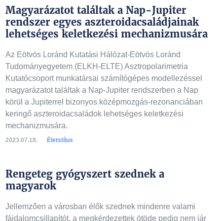
Magyarázatot találtak a Nap-Jupiter
rendszer egyes aszteroidacsaládjainak
lehetséges keletkezési mechanizmusára
Az Eötvös Loránd Kutatási Hálózat-Eötvös Loránd
Tudományegyetem (ELKH-ELTE) Asztropolarimetria
Kutatócsoport munkatársai számítógépes modellezéssel
magyarázatot találtak a Nap-Jupiter rendszerben a Nap
körül a Jupiterrel bizonyos középmozgás-rezonanciában
keringő aszteroidacsaládok lehetséges keletkezési
mechanizmusára.
2023.07.18.
Életstílus
Rengeteg gyógyszert szednek a
magyarok
Jellemzően a városban élők szednek mindenre valami
fájdalomcsillapítót, a megkérdezettek ötöde pedig nem jár