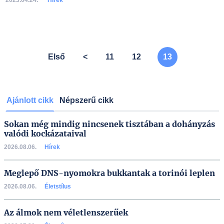
2023.04.24.
Hírek
A lista folytatódik a következő oldalon, kérjük lapozzon!
Első
<
11
12
13
Ajánlott cikk
Népszerű cikk
Sokan még mindig nincsenek tisztában a dohányzás
valódi kockázataival
2026.08.06.
Hírek
Meglepő DNS-nyomokra bukkantak a torinói leplen
2026.08.06.
Életstílus
Az álmok nem véletlenszerűek