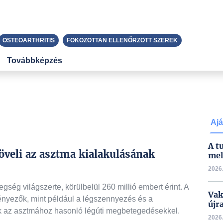
OSTEOARTHRITIS
FOKOZOTTAN ELLENŐRZÖTT SZEREK
Továbbképzés
Ajá
A t
öveli az asztma kialakulásának
mel
2026.
ség világszerte, körülbelül 260 millió embert érint. A
Vak
tényezők, mint például a légszennyezés és a
újr
k az asztmához hasonló légúti megbetegedésekkel.
2026.