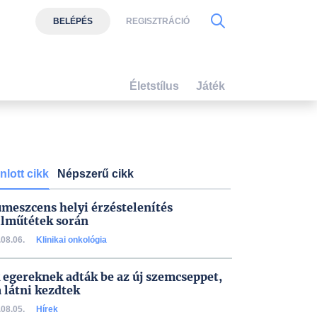
BELÉPÉS
REGISZTRÁCIÓ
Életstílus
Játék
nlott cikk
Népszerű cikk
umeszcens helyi érzéstelenítés
lműtétek során
08.06.
Klinikai onkológia
 egereknek adták be az új szemcseppet,
a látni kezdtek
08.05.
Hírek