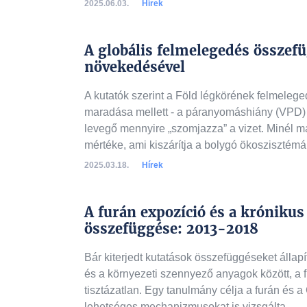
2025.06.03.
Hírek
A globális felmelegedés összef
növekedésével
A kutatók szerint a Föld légkörének felmeleged
maradása mellett - a páranyomáshiány (VPD) 
levegő mennyire „szomjazza” a vizet. Minél 
mértéke, ami kiszárítja a bolygó ökoszisztémái
2025.03.18.
Hírek
A furán expozíció és a krónikus
összefüggése: 2013-2018
Bár kiterjedt kutatások összefüggéseket állap
és a környezeti szennyező anyagok között, a 
tisztázatlan. Egy tanulmány célja a furán és a
lehetséges mechanizmusokat is vizsgálta.