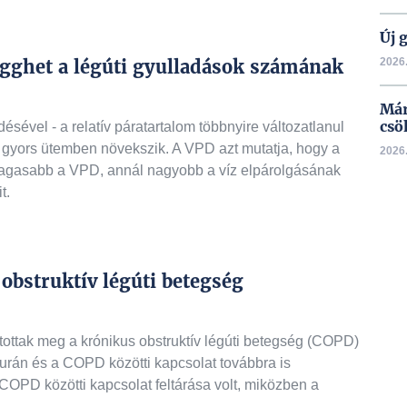
Új 
ügghet a légúti gyulladások számának
2026.
Már
csö
ésével - a relatív páratartalom többnyire változatlanul
gyors ütemben növekszik. A VPD azt mutatja, hogy a
2026.
magasabb a VPD, annál nagyobb a víz elpárolgásának
t.
 obstruktív légúti betegség
ítottak meg a krónikus obstruktív légúti betegség (COPD)
furán és a COPD közötti kapcsolat továbbra is
 COPD közötti kapcsolat feltárása volt, miközben a