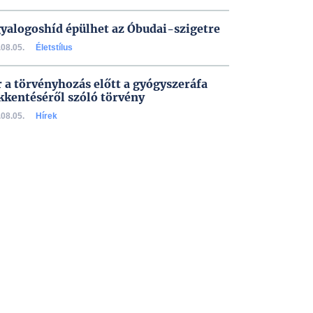
gyalogoshíd épülhet az Óbudai-szigetre
08.05.
Életstílus
 a törvényhozás előtt a gyógyszeráfa
kkentéséről szóló törvény
08.05.
Hírek