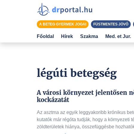
A BETEG GYERMEK JOGAI
FÜSTMENTES JÖVŐ
Főoldal
Hírek
Szakma
Med. et Jur.
légúti betegség
A városi környezet jelentősen n
kockázatát
Az asztma az egyik leggyakoribb krónikus beteg
kutatók már régóta tudják, hogy a környezeti 
zöldterületek hiánya, összefüggésbe hozható