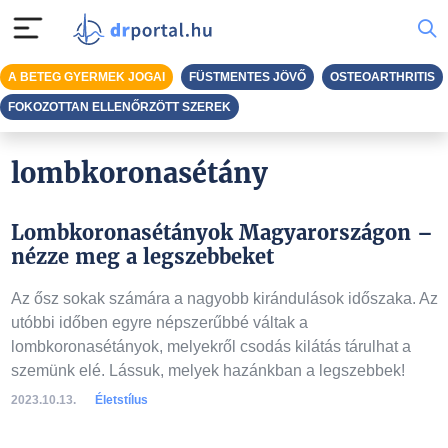
A BETEG GYERMEK JOGAI
FÜSTMENTES JÖVŐ
OSTEOARTHRITIS
FOKOZOTTAN ELLENŐRZÖTT SZEREK
lombkoronasétány
Lombkoronasétányok Magyarországon –
nézze meg a legszebbeket
Az ősz sokak számára a nagyobb kirándulások időszaka. Az
utóbbi időben egyre népszerűbbé váltak a
lombkoronasétányok, melyekről csodás kilátás tárulhat a
szemünk elé. Lássuk, melyek hazánkban a legszebbek!
2023.10.13.
Életstílus