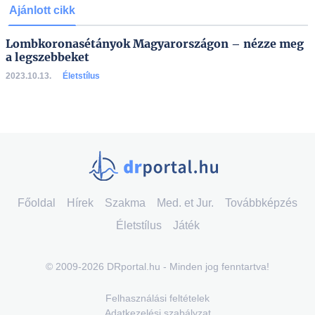
Ajánlott cikk
Lombkoronasétányok Magyarországon – nézze meg
a legszebbeket
2023.10.13.
Életstílus
Főoldal
Hírek
Szakma
Med. et Jur.
Továbbképzés
Életstílus
Játék
© 2009-2026 DRportal.hu - Minden jog fenntartva!
Felhasználási feltételek
Adatkezelési szabályzat