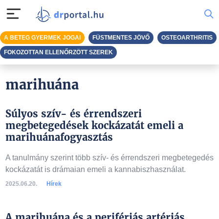
A BETEG GYERMEK JOGAI
FÜSTMENTES JÖVŐ
OSTEOARTHRITIS
FOKOZOTTAN ELLENŐRZÖTT SZEREK
marihuána
Súlyos szív- és érrendszeri
megbetegedések kockázatát emeli a
marihuánafogyasztás
A tanulmány szerint több szív- és érrendszeri megbetegedés
kockázatát is drámaian emeli a kannabiszhasználat.
2025.06.20.
Hírek
A marihuána és a perifériás artériás