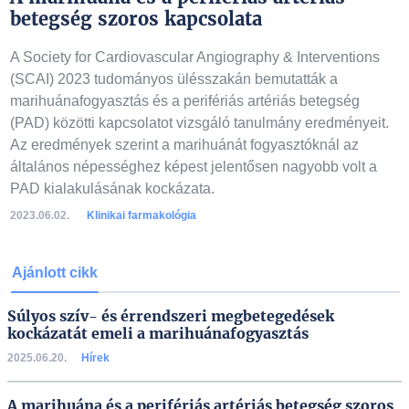
betegség szoros kapcsolata
A Society for Cardiovascular Angiography & Interventions
(SCAI) 2023 tudományos ülésszakán bemutatták a
marihuánafogyasztás és a perifériás artériás betegség
(PAD) közötti kapcsolatot vizsgáló tanulmány eredményeit.
Az eredmények szerint a marihuánát fogyasztóknál az
általános népességhez képest jelentősen nagyobb volt a
PAD kialakulásának kockázata.
2023.06.02.
Klinikai farmakológia
Ajánlott cikk
Súlyos szív- és érrendszeri megbetegedések
kockázatát emeli a marihuánafogyasztás
2025.06.20.
Hírek
A marihuána és a perifériás artériás betegség szoros