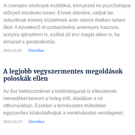
A cserepes növények esztétikai, környezeti és pszichológiai
előnyeit mindenki ismeri. Ennek ellenére, valljuk be,
sokunknak komoly küzdelmek árán sikerül életben tartani
őket. A következő öt szobanövény amennyire hasznos,
annyira igénytelen is, ezáltal jól érzi magát akkor is, ha
elmarad a gondoskodás.
2024.11.07.
Életstílus
A legjobb vegyszermentes megoldások
poloskák ellen
Az ősz beköszöntével a büdösbogarak is elkezdenek
menedéket keresni a hideg elől, általában a mi
otthonunkban. Ezekkel a természetes trükkökkel
egyszerűen kilakoltathatjuk a nemkívánatos vendégeket.
2024.10.17.
Életstílus