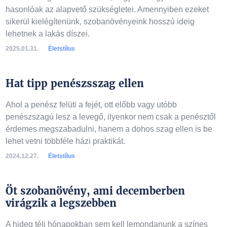
hasonlóak az alapvető szükségletei. Amennyiben ezeket
sikerül kielégítenünk, szobanövényeink hosszú ideig
lehetnek a lakás díszei.
2025.01.31.
Életstílus
Hat tipp penészsszag ellen
Ahol a penész felüti a fejét, ott előbb vagy utóbb
penészszagú lesz a levegő, ilyenkor nem csak a penésztől
érdemes megszabadulni, hanem a dohos szag ellen is be
lehet vetni többféle házi praktikát.
2024.12.27.
Életstílus
Öt szobanövény, ami decemberben
virágzik a legszebben
A hideg téli hónapokban sem kell lemondanunk a színes