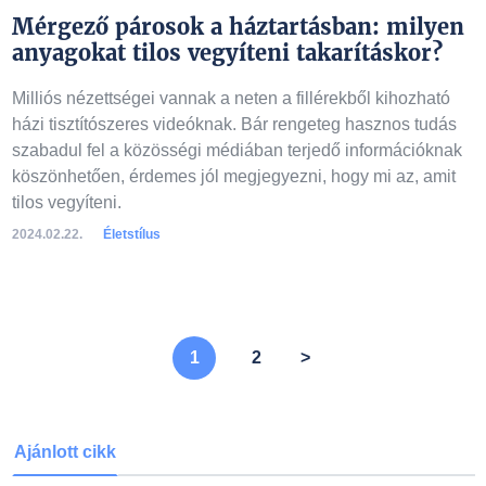
Mérgező párosok a háztartásban: milyen
anyagokat tilos vegyíteni takarításkor?
Milliós nézettségei vannak a neten a fillérekből kihozható
házi tisztítószeres videóknak. Bár rengeteg hasznos tudás
szabadul fel a közösségi médiában terjedő információknak
köszönhetően, érdemes jól megjegyezni, hogy mi az, amit
tilos vegyíteni.
2024.02.22.
Életstílus
A lista folytatódik a következő oldalon, kérjük lapozzon!
1
2
>
Ajánlott cikk