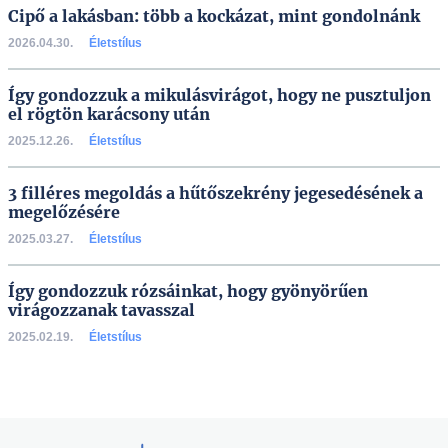
Cipő a lakásban: több a kockázat, mint gondolnánk
2026.04.30.
Életstílus
Így gondozzuk a mikulásvirágot, hogy ne pusztuljon
el rögtön karácsony után
2025.12.26.
Életstílus
3 filléres megoldás a hűtőszekrény jegesedésének a
megelőzésére
2025.03.27.
Életstílus
Így gondozzuk rózsáinkat, hogy gyönyörűen
virágozzanak tavasszal
2025.02.19.
Életstílus