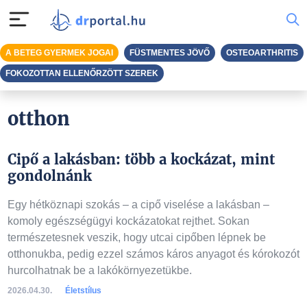
A BETEG GYERMEK JOGAI
FÜSTMENTES JÖVŐ
OSTEOARTHRITIS
FOKOZOTTAN ELLENŐRZÖTT SZEREK
otthon
Cipő a lakásban: több a kockázat, mint
gondolnánk
Egy hétköznapi szokás – a cipő viselése a lakásban –
komoly egészségügyi kockázatokat rejthet. Sokan
természetesnek veszik, hogy utcai cipőben lépnek be
otthonukba, pedig ezzel számos káros anyagot és kórokozót
hurcolhatnak be a lakókörnyezetükbe.
2026.04.30.
Életstílus