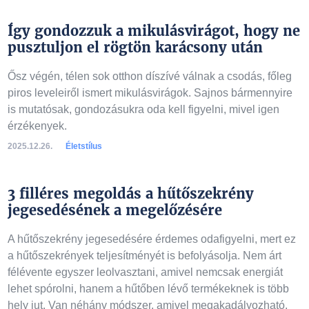
Így gondozzuk a mikulásvirágot, hogy ne
pusztuljon el rögtön karácsony után
Ősz végén, télen sok otthon díszívé válnak a csodás, főleg
piros leveleiről ismert mikulásvirágok. Sajnos bármennyire
is mutatósak, gondozásukra oda kell figyelni, mivel igen
érzékenyek.
2025.12.26.
Életstílus
3 filléres megoldás a hűtőszekrény
jegesedésének a megelőzésére
A hűtőszekrény jegesedésére érdemes odafigyelni, mert ez
a hűtőszekrények teljesítményét is befolyásolja. Nem árt
félévente egyszer leolvasztani, amivel nemcsak energiát
lehet spórolni, hanem a hűtőben lévő termékeknek is több
hely jut. Van néhány módszer, amivel megakadályozható,