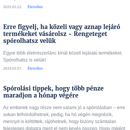
2025.02.12.
Életstílus
Erre figyelj, ha közeli vagy aznap lejáró
termékeket vásárolsz - Rengeteget
spórolhatsz velük
Egyre több élelmiszerlánc kínál közeli lejáratú termékeket.
Spórolhatsz is velük!
2024.02.07.
Életstílus
Spórolási tippek, hogy több pénze
maradjon a hónap végére
Az emberek nagy része nem valami jó a spórolásban – erre
sokan felhördülhetnek, pedig, ha hó végén megnézik,
mennyit is költöttek, rájöhetnek, hogy bizony számtalan
felesleges dologra ment el nem kevés összeg. Hogy miként