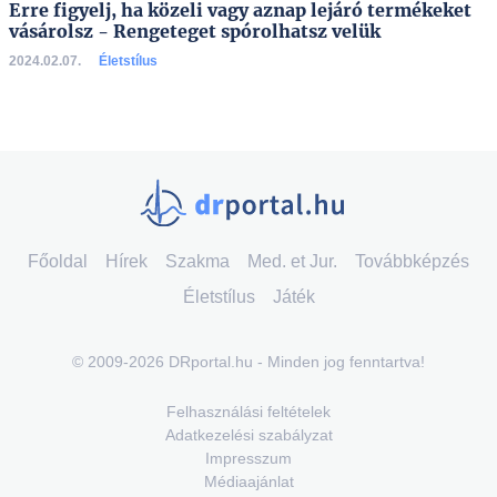
Erre figyelj, ha közeli vagy aznap lejáró termékeket
vásárolsz - Rengeteget spórolhatsz velük
2024.02.07.
Életstílus
Főoldal
Hírek
Szakma
Med. et Jur.
Továbbképzés
Életstílus
Játék
© 2009-2026 DRportal.hu - Minden jog fenntartva!
Felhasználási feltételek
Adatkezelési szabályzat
Impresszum
Médiaajánlat