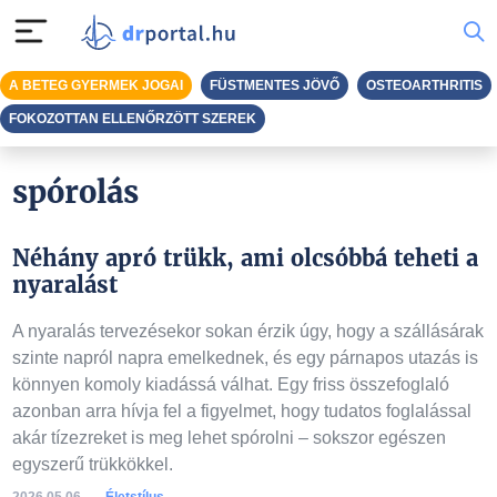
A BETEG GYERMEK JOGAI
FÜSTMENTES JÖVŐ
OSTEOARTHRITIS
FOKOZOTTAN ELLENŐRZÖTT SZEREK
spórolás
Néhány apró trükk, ami olcsóbbá teheti a
nyaralást
A nyaralás tervezésekor sokan érzik úgy, hogy a szállásárak
szinte napról napra emelkednek, és egy párnapos utazás is
könnyen komoly kiadássá válhat. Egy friss összefoglaló
azonban arra hívja fel a figyelmet, hogy tudatos foglalással
akár tízezreket is meg lehet spórolni – sokszor egészen
egyszerű trükkökkel.