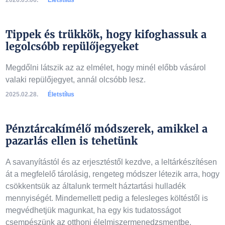
2026.05.06.
Életstílus
Tippek és trükkök, hogy kifoghassuk a
legolcsóbb repülőjegyeket
Megdőlni látszik az az elmélet, hogy minél előbb vásárol
valaki repülőjegyet, annál olcsóbb lesz.
2025.02.28.
Életstílus
Pénztárcakímélő módszerek, amikkel a
pazarlás ellen is tehetünk
A savanyítástól és az erjesztéstől kezdve, a leltárkészítésen
át a megfelelő tárolásig, rengeteg módszer létezik arra, hogy
csökkentsük az általunk termelt háztartási hulladék
mennyiségét. Mindemellett pedig a felesleges költéstől is
megvédhetjük magunkat, ha egy kis tudatosságot
csempészünk az otthoni élelmiszermenedzsmentbe.