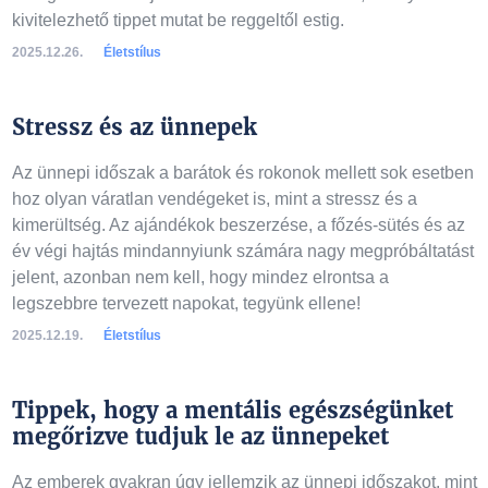
kivitelezhető tippet mutat be reggeltől estig.
2025.12.26.
Életstílus
Stressz és az ünnepek
Az ünnepi időszak a barátok és rokonok mellett sok esetben
hoz olyan váratlan vendégeket is, mint a stressz és a
kimerültség. Az ajándékok beszerzése, a főzés-sütés és az
év végi hajtás mindannyiunk számára nagy megpróbáltatást
jelent, azonban nem kell, hogy mindez elrontsa a
legszebbre tervezett napokat, tegyünk ellene!
2025.12.19.
Életstílus
Tippek, hogy a mentális egészségünket
megőrizve tudjuk le az ünnepeket
Az emberek gyakran úgy jellemzik az ünnepi időszakot, mint