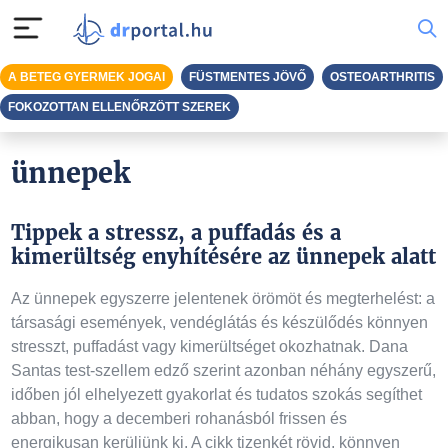
A BETEG GYERMEK JOGAI
FÜSTMENTES JÖVŐ
OSTEOARTHRITIS
FOKOZOTTAN ELLENŐRZÖTT SZEREK
ünnepek
Tippek a stressz, a puffadás és a
kimerültség enyhítésére az ünnepek alatt
Az ünnepek egyszerre jelentenek örömöt és megterhelést: a
társasági események, vendéglátás és készülődés könnyen
stresszt, puffadást vagy kimerültséget okozhatnak. Dana
Santas test-szellem edző szerint azonban néhány egyszerű,
időben jól elhelyezett gyakorlat és tudatos szokás segíthet
abban, hogy a decemberi rohanásból frissen és
energikusan kerüljünk ki. A cikk tizenkét rövid, könnyen