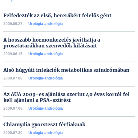
Felfedezték az első, hererákért felelős gént
2009.06.27.
Urológia-andrológia
A hosszabb hormonkezelés javíthatja a
prosztatarákban szenvedők kilátásait
2009.06.15.
Urológia-andrológia
Alsó húgyúti infekciók metabolikus szindrómában
2009.07.08.
Urológia-andrológia
Az AUA 2009-es ajánlása szerint 40 éves kortól fel
kell ajánlani a PSA-szűrést
2009.07.08.
Urológia-andrológia
Chlamydia gyorsteszt férfiaknak
2009.07.30.
Urológia-andrológia