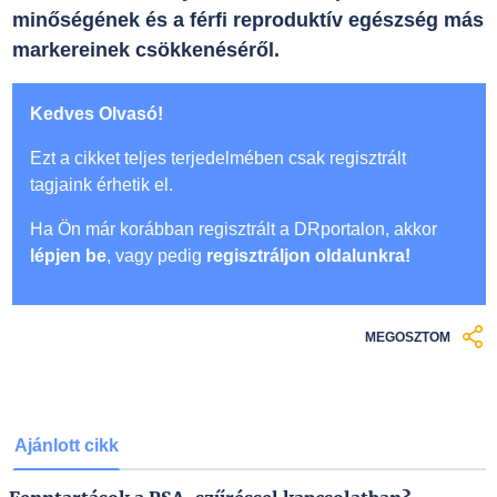
minőségének és a férfi reproduktív egészség más
markereinek csökkenéséről.
Kedves Olvasó!
Ezt a cikket teljes terjedelmében csak regisztrált
tagjaink érhetik el.
Ha Ön már korábban regisztrált a DRportalon, akkor
lépjen be
, vagy pedig
regisztráljon oldalunkra!
MEGOSZTOM
Ajánlott cikk