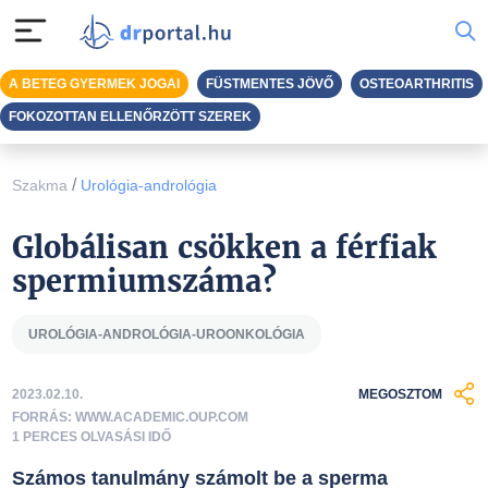
A BETEG GYERMEK JOGAI
FÜSTMENTES JÖVŐ
OSTEOARTHRITIS
FOKOZOTTAN ELLENŐRZÖTT SZEREK
/
Szakma
Urológia-andrológia
Globálisan csökken a férfiak
spermiumszáma?
UROLÓGIA-ANDROLÓGIA-UROONKOLÓGIA
2023.02.10.
MEGOSZTOM
FORRÁS: WWW.ACADEMIC.OUP.COM
1 PERCES OLVASÁSI IDŐ
Számos tanulmány számolt be a sperma