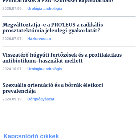
Fenntartások a PSA-szűréssel kapcsolatban?
2026.07.09.
Urológia-andrológia
Megváltoztatja-e a PROTEUS a radikális
prosztatektómia jelenlegi gyakorlatát?
2026.07.07.
Háziorvostan
Visszatérő húgyúti fertőzések és a profilaktikus
antibiotikum-használat mellett
2024.10.07.
Urológia-andrológia
Szexuális orientáció és a bőrrák életkori
prevalenciája
2024.09.19.
Bőrgyógyászat
Kapcsolódó cikkek