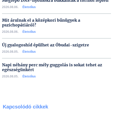
Meglepő DNS-nyomokra bukkantak a torinói leplen
2026.08.06.
Életstílus
Mit árulnak el a középkori bűnügyek a
pszichopátiáról?
2026.08.06.
Életstílus
Új gyalogoshíd épülhet az Óbudai-szigetre
2026.08.05.
Életstílus
Napi néhány perc mély guggolás is sokat tehet az
egészségünkért
2026.08.05.
Életstílus
Kapcsolódó cikkek