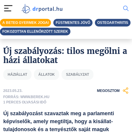
A BETEG GYERMEK JOGAI
FÜSTMENTES JÖVŐ
OSTEOARTHRITIS
FOKOZOTTAN ELLENŐRZÖTT SZEREK
Új szabályozás: tilos megölni a
házi állatokat
HÁZIÁLLAT
ÁLLATOK
SZABÁLYZAT
2023.05.23.
MEGOSZTOM
FORRÁS: WWW.BEREK.HU
1 PERCES OLVASÁSI IDŐ
Új szabályozást szavaztak meg a parlamenti
képviselők, amely megtiltja, hogy a kisállat-
tulajdonosok és a tenyésztők saját maguk