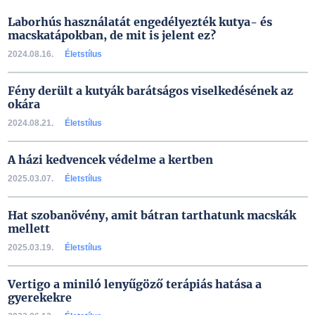
Laborhús használatát engedélyezték kutya- és
macskatápokban, de mit is jelent ez?
2024.08.16.
Életstílus
Fény derült a kutyák barátságos viselkedésének az
okára
2024.08.21.
Életstílus
A házi kedvencek védelme a kertben
2025.03.07.
Életstílus
Hat szobanövény, amit bátran tarthatunk macskák
mellett
2025.03.19.
Életstílus
Vertigo a miniló lenyűgöző terápiás hatása a
gyerekekre