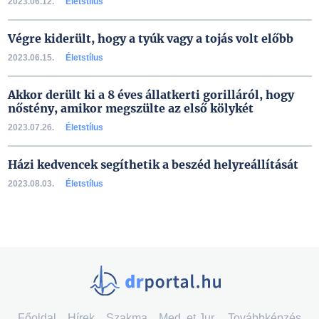
2023.06.12.
Életstílus
Végre kiderült, hogy a tyúk vagy a tojás volt előbb
2023.06.15.
Életstílus
Akkor derült ki a 8 éves állatkerti gorilláról, hogy
nőstény, amikor megszülte az első kölykét
2023.07.26.
Életstílus
Házi kedvencek segíthetik a beszéd helyreállítását
2023.08.03.
Életstílus
Főoldal
Hírek
Szakma
Med. et Jur.
Továbbképzés