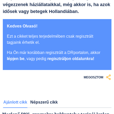
végezzenek háziállataikkal, még akkor is, ha azok
idősek vagy betegek Hollandiában.
Kedves Olvasó!
Ezt a cikket teljes terjedelmében csak regisztrált
tagjaink érhetik el.
Ha Ön már korábban regisztrált a DRportalon, akkor
lépjen be
, vagy pedig
regisztráljon oldalunkra!
MEGOSZTOM
Ajánlott cikk
Népszerű cikk