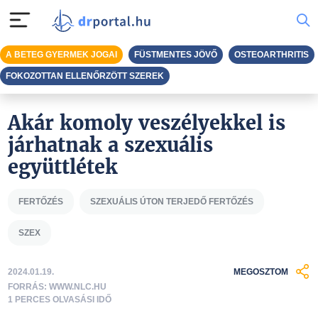
A BETEG GYERMEK JOGAI
FÜSTMENTES JÖVŐ
OSTEOARTHRITIS
FOKOZOTTAN ELLENŐRZÖTT SZEREK
Akár komoly veszélyekkel is
járhatnak a szexuális
együttlétek
FERTŐZÉS
SZEXUÁLIS ÚTON TERJEDŐ FERTŐZÉS
SZEX
2024.01.19.
MEGOSZTOM
FORRÁS: WWW.NLC.HU
1 PERCES OLVASÁSI IDŐ