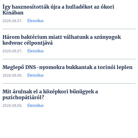
Így hasznosították újra a hulladékot az ókori
Kínában
2026.08.07.
Életstílus
Három baktérium miatt válhatunk a szúnyogok
kedvenc célpontjává
2026.08.07.
Életstílus
Meglepő DNS-nyomokra bukkantak a torinói leplen
2026.08.06.
Életstílus
Mit árulnak el a középkori bűnügyek a
pszichopátiáról?
2026.08.06.
Életstílus