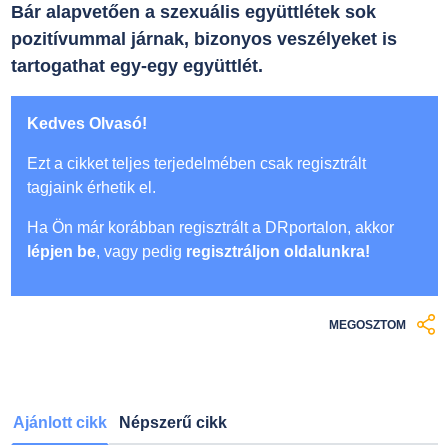
Bár alapvetően a szexuális együttlétek sok
pozitívummal járnak, bizonyos veszélyeket is
tartogathat egy-egy együttlét.
Kedves Olvasó!
Ezt a cikket teljes terjedelmében csak regisztrált
tagjaink érhetik el.
Ha Ön már korábban regisztrált a DRportalon, akkor
lépjen be
, vagy pedig
regisztráljon oldalunkra!
MEGOSZTOM
Ajánlott cikk
Népszerű cikk