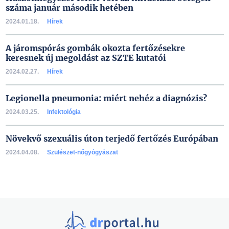
száma január második hetében
2024.01.18.
Hírek
A járomspórás gombák okozta fertőzésekre
keresnek új megoldást az SZTE kutatói
2024.02.27.
Hírek
Legionella pneumonia: miért nehéz a diagnózis?
2024.03.25.
Infektológia
Növekvő szexuális úton terjedő fertőzés Európában
2024.04.08.
Szülészet-nőgyógyászat