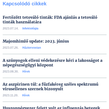
Kapcsolódó cikkek
Fertőzött tetováló tinták: FDA ajánlás a tetováló
tinták használatára
2023.07.14.
Infektológia
Majomhimlő update: 2023. június
2023.07.26.
Háziorvostan
A szúnyogok elleni védekezésre kéri a lakosságot a
népegészségügyi központ
2023.08.30.
Hírek
Az aszpirinen túl: a fűzfakéreg széles spektrumú
vírusellenes szernek bizonyult
2023.11.20.
Hírek
Huszonnégyezer felett volt az influenzás betegek