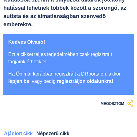
hatással lehetnek többek között a szorongó, az
autista és az álmatlanságban szenvedő
emberekre.
Kedves Olvasó!
Ezt a cikket teljes terjedelmében csak regisztrált
tagjaink érhetik el.
Ha Ön már korábban regisztrált a DRportalon, akkor
lépjen be
, vagy pedig
regisztráljon oldalunkra!
MEGOSZTOM
Ajánlott cikk
Népszerű cikk