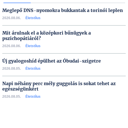
Meglepő DNS-nyomokra bukkantak a torinói leplen
2026.08.06.
Életstílus
Mit árulnak el a középkori bűnügyek a
pszichopátiáról?
2026.08.06.
Életstílus
Új gyalogoshíd épülhet az Óbudai-szigetre
2026.08.05.
Életstílus
Napi néhány perc mély guggolás is sokat tehet az
egészségünkért
2026.08.05.
Életstílus