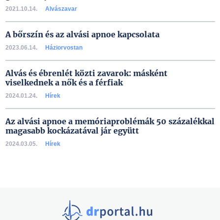
2021.10.14.
Alvászavar
A bőrszín és az alvási apnoe kapcsolata
2023.06.14.
Háziorvostan
Alvás és ébrenlét közti zavarok: másként
viselkednek a nők és a férfiak
2024.01.24.
Hírek
Az alvási apnoe a memóriaproblémák 50 százalékkal
magasabb kockázatával jár együtt
2024.03.05.
Hírek