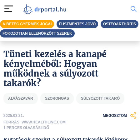
A BETEG GYERMEK JOGAI
FÜSTMENTES JÖVŐ
OSTEOARTHRITIS
FOKOZOTTAN ELLENŐRZÖTT SZEREK
Tüneti kezelés a kanapé
kényelméből: Hogyan
működnek a súlyozott
takarók?
ALVÁSZAVAR
SZORONGÁS
SÚLYOZOTT TAKARÓ
2025.03.31.
MEGOSZTOM
FORRÁS: WWW.HEALTHLINE.COM
1 PERCES OLVASÁSI IDŐ
Kutatások szerint a súlyozott takarók jótékony