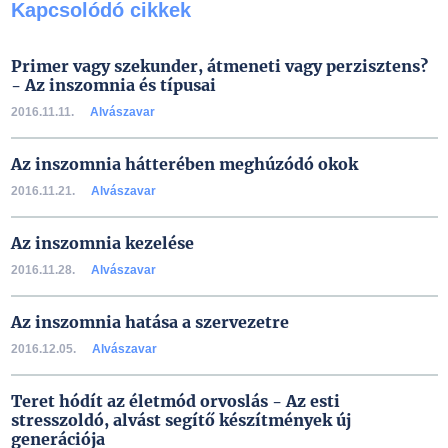
Kapcsolódó cikkek
Primer vagy szekunder, átmeneti vagy perzisztens?
- Az inszomnia és típusai
2016.11.11.
Alvászavar
Az inszomnia hátterében meghúzódó okok
2016.11.21.
Alvászavar
Az inszomnia kezelése
2016.11.28.
Alvászavar
Az inszomnia hatása a szervezetre
2016.12.05.
Alvászavar
Teret hódít az életmód orvoslás - Az esti
stresszoldó, alvást segítő készítmények új
generációja