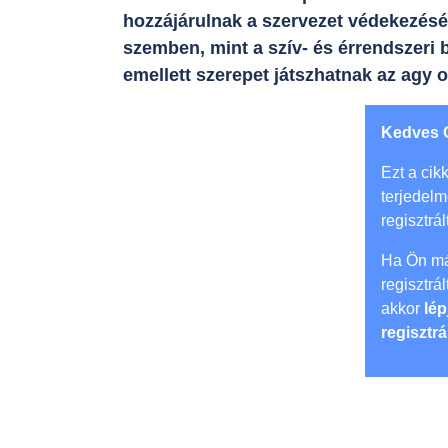
hozzájárulnak a szervezet védekezés
szemben, mint a szív- és érrendszeri 
emellett szerepet játszhatnak az agy 
Kedves 
Ezt a cikk
terjedel
regisztrál
Ha Ön má
regisztrá
akkor
lép
regisztrá