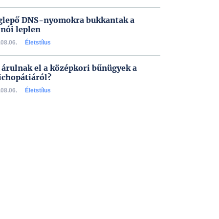
lepő DNS-nyomokra bukkantak a
inói leplen
08.06.
Életstílus
 árulnak el a középkori bűnügyek a
ichopátiáról?
08.06.
Életstílus