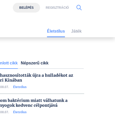
BELÉPÉS
REGISZTRÁCIÓ
Életstílus
Játék
nlott cikk
Népszerű cikk
 hasznosították újra a hulladékot az
ri Kínában
08.07.
Életstílus
om baktérium miatt válhatunk a
nyogok kedvenc célpontjává
08.07.
Életstílus