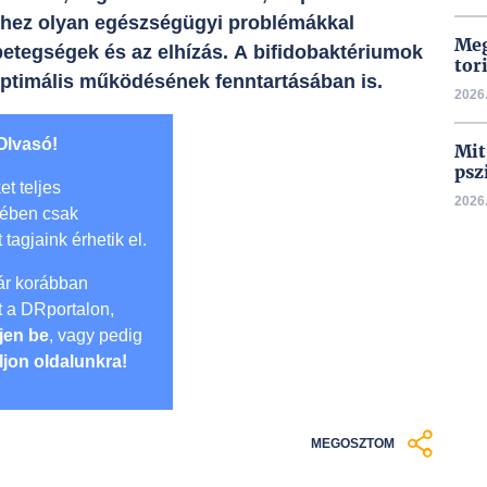
éhez olyan egészségügyi problémákkal
Meg
betegségek és az elhízás. A bifidobaktériumok
tor
optimális működésének fenntartásában is.
2026.
Olvasó!
Mit
psz
et teljes
2026.
mében csak
t tagjaink érhetik el.
r korábban
lt a DRportalon,
jen be
, vagy pedig
ljon oldalunkra!
MEGOSZTOM