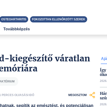
OSTEOARTHRITIS
FOKOZOTTAN ELLENŐRZÖTT SZEREK
Továbbképzés
d-kiegészítő váratlan
Ajá
memóriára
Így
óko
2026.
BAKTÉRIUM
Hár
1 PERCES OLVASÁSI IDŐ
MEGOSZTOM
szú
2026.
atnak, segítik az emésztést, és potenciálisan