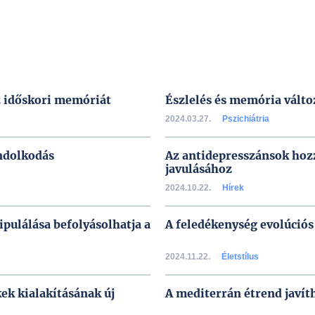
z időskori memóriát
Észlelés és memória válto
2024.03.27.
Pszichiátria
ondolkodás
Az antidepresszánsok hoz
javulásához
2024.10.22.
Hírek
ipulálása befolyásolhatja a
A feledékenység evolúciós
2024.11.22.
Életstílus
ek kialakításának új
A mediterrán étrend javít