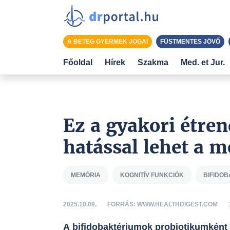
A BETEG GYERMEK JOGAI
FÜSTMENTES JÖVŐ
Főoldal
Hírek
Szakma
Med. et Jur.
Ez a gyakori étren
hatással lehet a 
MEMÓRIA
KOGNITÍV FUNKCIÓK
BIFIDO
2025.10.09.
FORRÁS: WWW.HEALTHDIGEST.COM
A bifidobaktériumok probiotikumként h