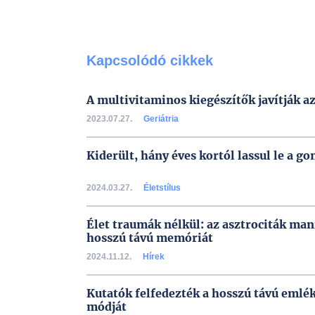
Kapcsolódó cikkek
A multivitaminos kiegészítők javítják a
2023.07.27.
Geriátria
Kiderült, hány éves kortól lassul le a g
2024.03.27.
Életstílus
Élet traumák nélkül: az asztrociták man
hosszú távú memóriát
2024.11.12.
Hírek
Kutatók felfedezték a hosszú távú emlék
módját