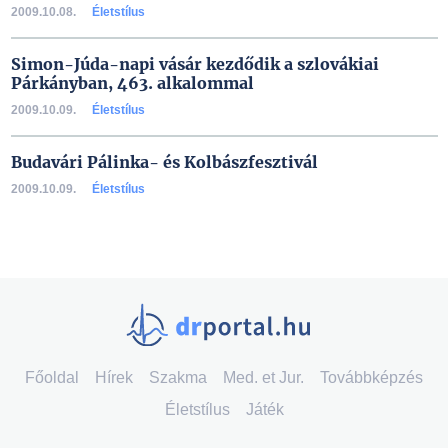
2009.10.08.
Életstílus
Simon-Júda-napi vásár kezdődik a szlovákiai
Párkányban, 463. alkalommal
2009.10.09.
Életstílus
Budavári Pálinka- és Kolbászfesztivál
2009.10.09.
Életstílus
Főoldal
Hírek
Szakma
Med. et Jur.
Továbbképzés
Életstílus
Játék