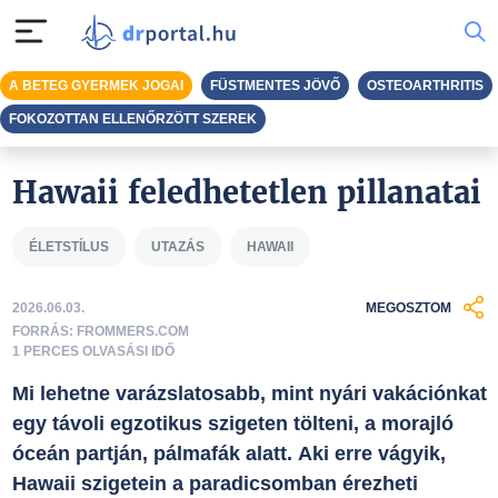
A BETEG GYERMEK JOGAI
FÜSTMENTES JÖVŐ
OSTEOARTHRITIS
FOKOZOTTAN ELLENŐRZÖTT SZEREK
Hawaii feledhetetlen pillanatai
ÉLETSTÍLUS
UTAZÁS
HAWAII
2026.06.03.
MEGOSZTOM
FORRÁS: FROMMERS.COM
1 PERCES OLVASÁSI IDŐ
Mi lehetne varázslatosabb, mint nyári vakációnkat
egy távoli egzotikus szigeten tölteni, a morajló
óceán partján, pálmafák alatt. Aki erre vágyik,
Hawaii szigetein a paradicsomban érezheti