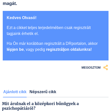
magát.
Kedves Olvasó!
Ezt a cikket teljes terjedelmében csak regisztrált
tagjaink érhetik el.
Ha Ön már korábban regisztrált a DRportalon, akkor
lépjen be
, vagy pedig
regisztráljon oldalunkra!
MEGOSZTOM
Ajánlott cikk
Népszerű cikk
Mit árulnak el a középkori bűnügyek a
pszichopátiáról?