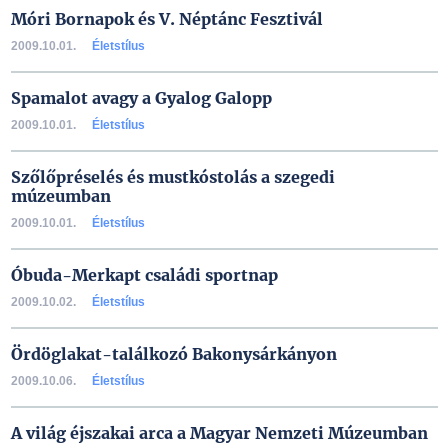
Móri Bornapok és V. Néptánc Fesztivál
2009.10.01.
Életstílus
Spamalot avagy a Gyalog Galopp
2009.10.01.
Életstílus
Szőlőpréselés és mustkóstolás a szegedi
múzeumban
2009.10.01.
Életstílus
Óbuda-Merkapt családi sportnap
2009.10.02.
Életstílus
Ördöglakat-találkozó Bakonysárkányon
2009.10.06.
Életstílus
A világ éjszakai arca a Magyar Nemzeti Múzeumban