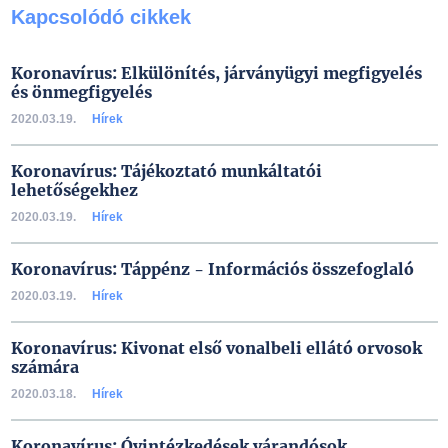
Kapcsolódó cikkek
Koronavírus: Elkülönítés, járványügyi megfigyelés
és önmegfigyelés
2020.03.19.
Hírek
Koronavírus: Tájékoztató munkáltatói
lehetőségekhez
2020.03.19.
Hírek
Koronavírus: Táppénz - Információs összefoglaló
2020.03.19.
Hírek
Koronavírus: Kivonat első vonalbeli ellátó orvosok
számára
2020.03.18.
Hírek
Koronavírus: Óvintézkedések várandósok,