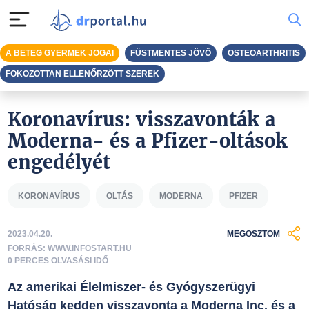
A BETEG GYERMEK JOGAI
FÜSTMENTES JÖVŐ
OSTEOARTHRITIS
FOKOZOTTAN ELLENŐRZÖTT SZEREK
Koronavírus: visszavonták a
Moderna- és a Pfizer-oltások
engedélyét
KORONAVÍRUS
OLTÁS
MODERNA
PFIZER
2023.04.20.
MEGOSZTOM
FORRÁS: WWW.INFOSTART.HU
0 PERCES OLVASÁSI IDŐ
Az amerikai Élelmiszer- és Gyógyszerügyi
Hatóság kedden visszavonta a Moderna Inc. és a