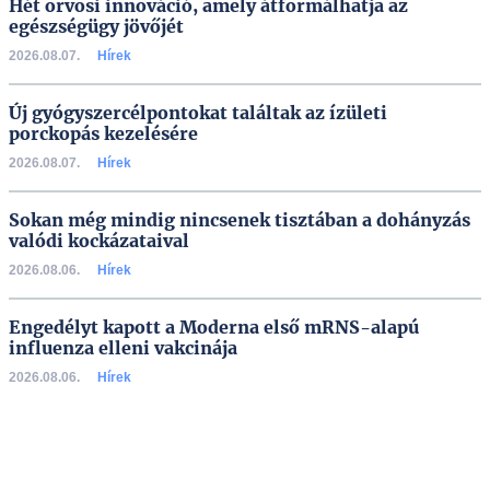
Hét orvosi innováció, amely átformálhatja az
egészségügy jövőjét
2026.08.07.
Hírek
Új gyógyszercélpontokat találtak az ízületi
porckopás kezelésére
2026.08.07.
Hírek
Sokan még mindig nincsenek tisztában a dohányzás
valódi kockázataival
2026.08.06.
Hírek
Engedélyt kapott a Moderna első mRNS-alapú
influenza elleni vakcinája
2026.08.06.
Hírek