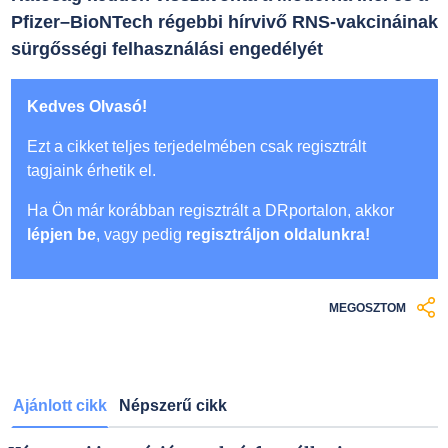
Pfizer–BioNTech régebbi hírvivő RNS-vakcináinak
sürgősségi felhasználási engedélyét
Kedves Olvasó!
Ezt a cikket teljes terjedelmében csak regisztrált
tagjaink érhetik el.
Ha Ön már korábban regisztrált a DRportalon, akkor
lépjen be
, vagy pedig
regisztráljon oldalunkra!
MEGOSZTOM
Ajánlott cikk
Népszerű cikk