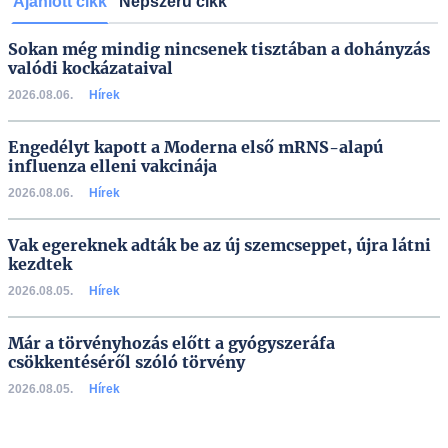
Ajánlott cikk
Népszerű cikk
Sokan még mindig nincsenek tisztában a dohányzás
valódi kockázataival
2026.08.06.
Hírek
Engedélyt kapott a Moderna első mRNS-alapú
influenza elleni vakcinája
2026.08.06.
Hírek
Vak egereknek adták be az új szemcseppet, újra látni
kezdtek
2026.08.05.
Hírek
Már a törvényhozás előtt a gyógyszeráfa
csökkentéséről szóló törvény
2026.08.05.
Hírek