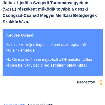
Július 1-jétől a Szegedi Tudományegyetem
(SZTE) részeként működik tovább a deszki
Csongrád-Csanád Megyei Mellkasi Betegségek
Szakkórháza.
Kedves Olvasó!
Ezt a cikket teljes terjedelmében csak regisztrált
tagjaink érhetik el.
Ha Ön már korábban regisztrált a DRportalon, akkor
lépjen be
, vagy pedig
regisztráljon oldalunkra!
MEGOSZTOM