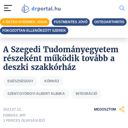
A BETEG GYERMEK JOGAI
FÜSTMENTES JÖVŐ
OSTEOARTHRITIS
FOKOZOTTAN ELLENŐRZÖTT SZEREK
A Szegedi Tudományegyetem
részeként működik tovább a
deszki szakkórház
EGÉSZSÉGÜGY
KÓRHÁZ
SZENT-GYÖRGYI ALBERT KLINIKA
INTEGRÁCIÓ
2023.07.12.
MEGOSZTOM
FORRÁS: MTI
1 PERCES OLVASÁSI IDŐ