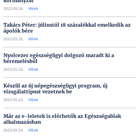
kormányzat
2023.05.16.
Hírek
Takács Péter: júliustól 18 százalékkal emelkedik az
ápolók bére
2023.05.16.
Hírek
Nyolcezer egészségügyi dolgozó maradt ki a
béremelésből
2023.05.18.
Hírek
Készül az új népegészségügyi program, új
vizsgálattípust vezetnek be
2023.05.22.
Hírek
Már az e-leletek is elérhetők az Egészségablak
alkalmazásban
2023.05.24.
Hírek