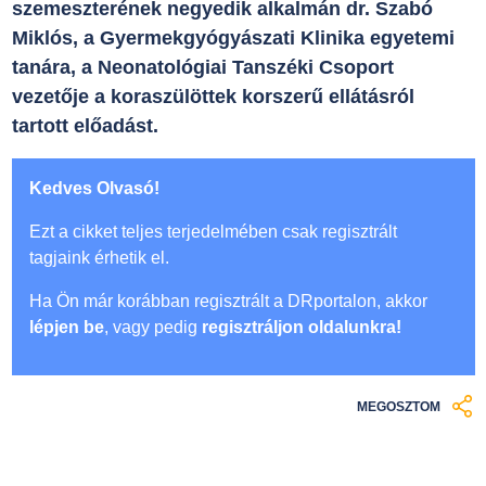
szemeszterének negyedik alkalmán dr. Szabó
Miklós, a Gyermekgyógyászati Klinika egyetemi
tanára, a Neonatológiai Tanszéki Csoport
vezetője a koraszülöttek korszerű ellátásról
tartott előadást.
Kedves Olvasó!
Ezt a cikket teljes terjedelmében csak regisztrált
tagjaink érhetik el.
Ha Ön már korábban regisztrált a DRportalon, akkor
lépjen be
, vagy pedig
regisztráljon oldalunkra!
MEGOSZTOM