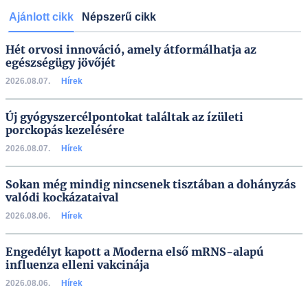
Ajánlott cikk
Népszerű cikk
Hét orvosi innováció, amely átformálhatja az
egészségügy jövőjét
2026.08.07.
Hírek
Új gyógyszercélpontokat találtak az ízületi
porckopás kezelésére
2026.08.07.
Hírek
Sokan még mindig nincsenek tisztában a dohányzás
valódi kockázataival
2026.08.06.
Hírek
Engedélyt kapott a Moderna első mRNS-alapú
influenza elleni vakcinája
2026.08.06.
Hírek