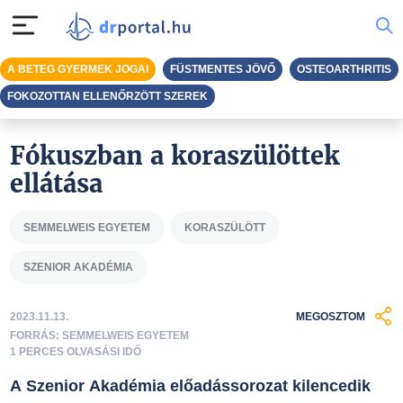
A BETEG GYERMEK JOGAI
FÜSTMENTES JÖVŐ
OSTEOARTHRITIS
FOKOZOTTAN ELLENŐRZÖTT SZEREK
Fókuszban a koraszülöttek
ellátása
SEMMELWEIS EGYETEM
KORASZÜLÖTT
SZENIOR AKADÉMIA
2023.11.13.
MEGOSZTOM
FORRÁS: SEMMELWEIS EGYETEM
1 PERCES OLVASÁSI IDŐ
A Szenior Akadémia előadássorozat kilencedik