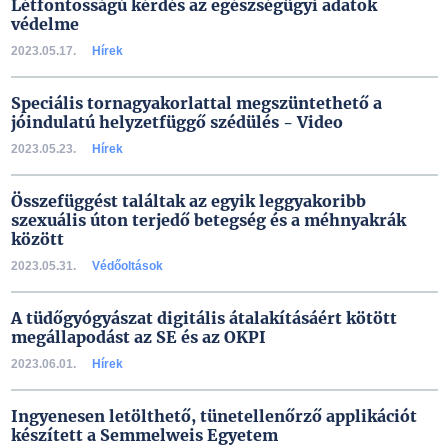
Létfontosságú kérdés az egészségügyi adatok
védelme
2023.05.17.
Hírek
Speciális tornagyakorlattal megszüntethető a
jóindulatú helyzetfüggő szédülés - Video
2023.05.23.
Hírek
Összefüggést találtak az egyik leggyakoribb
szexuális úton terjedő betegség és a méhnyakrák
között
2023.05.31.
Védőoltások
A tüdőgyógyászat digitális átalakításáért kötött
megállapodást az SE és az OKPI
2023.06.01.
Hírek
Ingyenesen letölthető, tünetellenőrző applikációt
készített a Semmelweis Egyetem