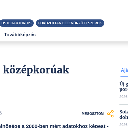
OSTEOARTHRITIS
FOKOZOTTAN ELLENŐRZÖTT SZEREK
Továbbképzés
 a középkorúak
Ajá
Új 
por
2026.
Sok
Ő
MEGOSZTOM
doh
2026.
minősége a 2000-ben mért adatokhoz képest -