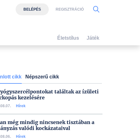
BELÉPÉS
REGISZTRÁCIÓ
Életstílus
Játék
nlott cikk
Népszerű cikk
gyógyszercélpontokat találtak az ízületi
ckopás kezelésére
08.07.
Hírek
an még mindig nincsenek tisztában a
ányzás valódi kockázataival
08.06.
Hírek