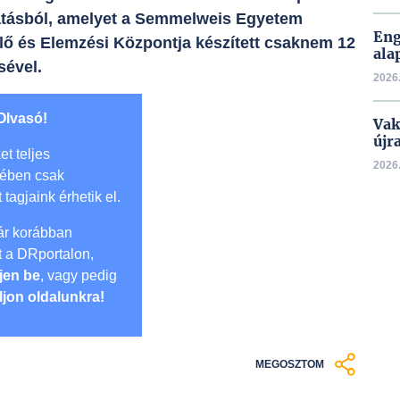
utatásból, amelyet a Semmelweis Egyetem
Eng
ő és Elemzési Központja készített csaknem 12
ala
sével.
2026.
Olvasó!
Vak
újr
et teljes
2026.
mében csak
t tagjaink érhetik el.
r korábban
lt a DRportalon,
jen be
, vagy pedig
ljon oldalunkra!
MEGOSZTOM