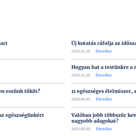
tart
Új kutatás cáfolja az idős
2025.11.24.
Életstílus
Hogyan hat a testünkre a 
2025.11.20.
Életstílus
en eszünk tököt?
11 egészséges élelmiszer,
2026.06.04.
Életstílus
 az egészségünkért
Valóban jobb többször kev
nagyobb adagokat?
2023.09.05.
Életstílus