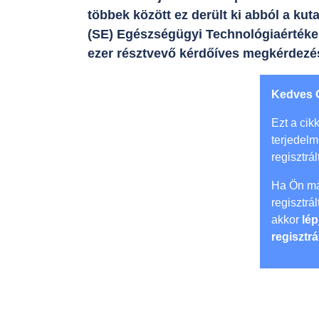
többek között ez derült ki abból a k
(SE) Egészségügyi Technológiaértékel
ezer résztvevő kérdőíves megkérdezé
Kedves 
Ezt a cikk
terjedel
regisztrál
Ha Ön má
regisztrá
akkor
lép
regisztrá