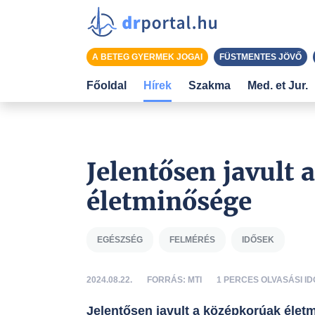
A BETEG GYERMEK JOGAI
FÜSTMENTES JÖVŐ
Főoldal
Hírek
Szakma
Med. et Jur.
Jelentősen javult
életminősége
EGÉSZSÉG
FELMÉRÉS
IDŐSEK
2024.08.22.
FORRÁS: MTI
1 PERCES OLVASÁSI ID
Jelentősen javult a középkorúak élet