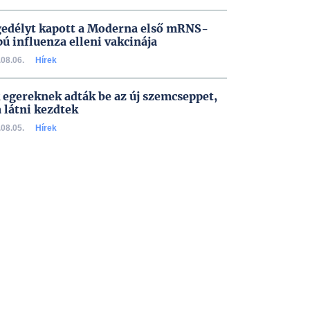
edélyt kapott a Moderna első mRNS-
pú influenza elleni vakcinája
08.06.
Hírek
 egereknek adták be az új szemcseppet,
a látni kezdtek
08.05.
Hírek