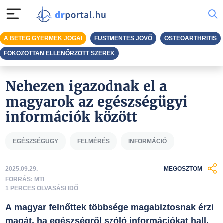
A BETEG GYERMEK JOGAI
FÜSTMENTES JÖVŐ
OSTEOARTHRITIS
FOKOZOTTAN ELLENŐRZÖTT SZEREK
Nehezen igazodnak el a
magyarok az egészségügyi
információk között
EGÉSZSÉGÜGY
FELMÉRÉS
INFORMÁCIÓ
2025.09.29.
MEGOSZTOM
FORRÁS: MTI
1 PERCES OLVASÁSI IDŐ
A magyar felnőttek többsége magabiztosnak érzi
magát, ha egészségről szóló információkat hall,