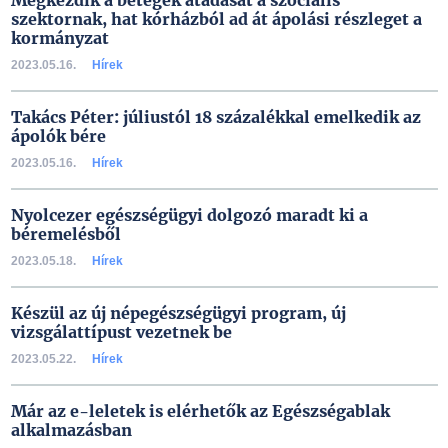
Megkezdik a betegek átadását a szociális
szektornak, hat kórházból ad át ápolási részleget a
kormányzat
2023.05.16.
Hírek
Takács Péter: júliustól 18 százalékkal emelkedik az
ápolók bére
2023.05.16.
Hírek
Nyolcezer egészségügyi dolgozó maradt ki a
béremelésből
2023.05.18.
Hírek
Készül az új népegészségügyi program, új
vizsgálattípust vezetnek be
2023.05.22.
Hírek
Már az e-leletek is elérhetők az Egészségablak
alkalmazásban