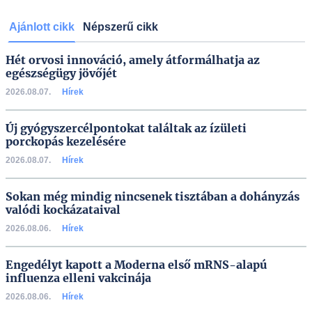
Ajánlott cikk
Népszerű cikk
Hét orvosi innováció, amely átformálhatja az
egészségügy jövőjét
2026.08.07.
Hírek
Új gyógyszercélpontokat találtak az ízületi
porckopás kezelésére
2026.08.07.
Hírek
Sokan még mindig nincsenek tisztában a dohányzás
valódi kockázataival
2026.08.06.
Hírek
Engedélyt kapott a Moderna első mRNS-alapú
influenza elleni vakcinája
2026.08.06.
Hírek