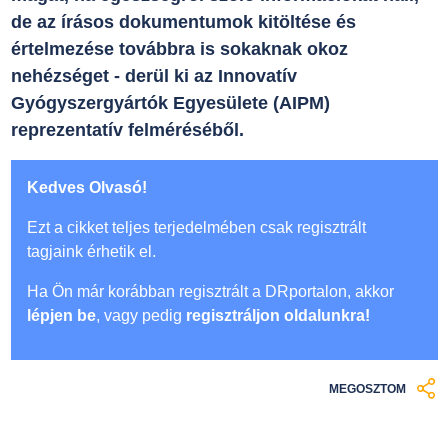
de az írásos dokumentumok kitöltése és
értelmezése továbbra is sokaknak okoz
nehézséget - derül ki az Innovatív
Gyógyszergyártók Egyesülete (AIPM)
reprezentatív felméréséből.
Kedves Olvasó!
Ezt a cikket teljes terjedelmében csak regisztrált
tagjaink érhetik el.
Ha Ön már korábban regisztrált a DRportalon, akkor
lépjen be
, vagy pedig
regisztráljon oldalunkra!
MEGOSZTOM