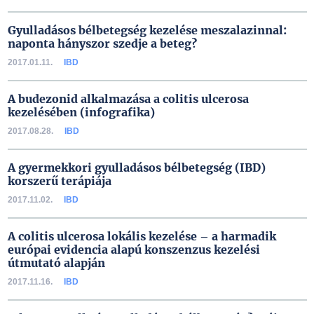
Gyulladásos bélbetegség kezelése meszalazinnal:
naponta hányszor szedje a beteg?
2017.01.11.
IBD
A budezonid alkalmazása a colitis ulcerosa
kezelésében (infografika)
2017.08.28.
IBD
A gyermekkori gyulladásos bélbetegség (IBD)
korszerű terápiája
2017.11.02.
IBD
A colitis ulcerosa lokális kezelése – a harmadik
európai evidencia alapú konszenzus kezelési
útmutató alapján
2017.11.16.
IBD