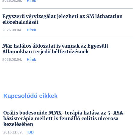
2026.08.05.
Hírek
Egyszerű vérvizsgálat jelezheti az SM láthatatlan
előrehaladását
2026.08.04.
Hírek
Már halálos áldozatai is vannak az Egyesült
Államokban terjedő bélfertőzésnek
2026.08.04.
Hírek
Kapcsolódó cikkek
Orális budesonide MMX-terápia hatása az 5-ASA-
bázisterápia mellett is fennálló colitis ulcerosa
kezelésében
2016.11.09.
IBD