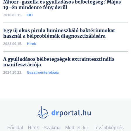
Mhorr-gazella és gyulladásos bélbetegség? Május
19-én mindenre fény derül
2018.05.11.
IBD
Egy új okos pirula lumineszkáló baktériumokat
használ a bélproblémák diagnosztizálására
2023.09.15.
Hírek
A gyulladásos bélbetegségek extraintesztinális
manifesztációja
2024.10.22.
Gasztroenterológia
Főoldal
Hírek
Szakma
Med. et Jur.
Továbbképzés