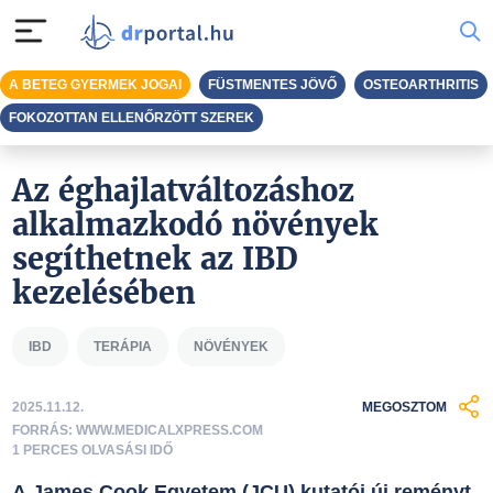
A BETEG GYERMEK JOGAI
FÜSTMENTES JÖVŐ
OSTEOARTHRITIS
FOKOZOTTAN ELLENŐRZÖTT SZEREK
Az éghajlatváltozáshoz
alkalmazkodó növények
segíthetnek az IBD
kezelésében
IBD
TERÁPIA
NÖVÉNYEK
2025.11.12.
MEGOSZTOM
FORRÁS: WWW.MEDICALXPRESS.COM
1 PERCES OLVASÁSI IDŐ
A James Cook Egyetem (JCU) kutatói új reményt