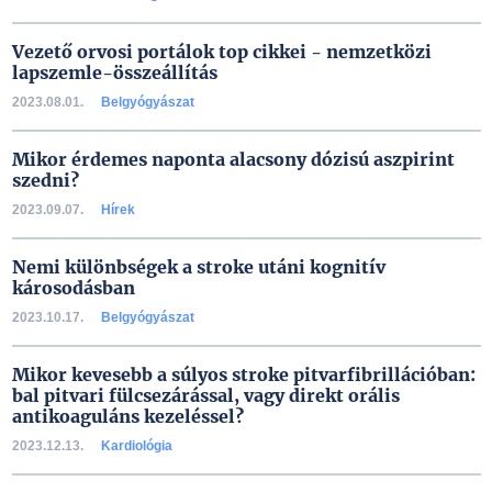
Vezető orvosi portálok top cikkei - nemzetközi
lapszemle-összeállítás
2023.08.01.
Belgyógyászat
Mikor érdemes naponta alacsony dózisú aszpirint
szedni?
2023.09.07.
Hírek
Nemi különbségek a stroke utáni kognitív
károsodásban
2023.10.17.
Belgyógyászat
Mikor kevesebb a súlyos stroke pitvarfibrillációban:
bal pitvari fülcsezárással, vagy direkt orális
antikoaguláns kezeléssel?
2023.12.13.
Kardiológia