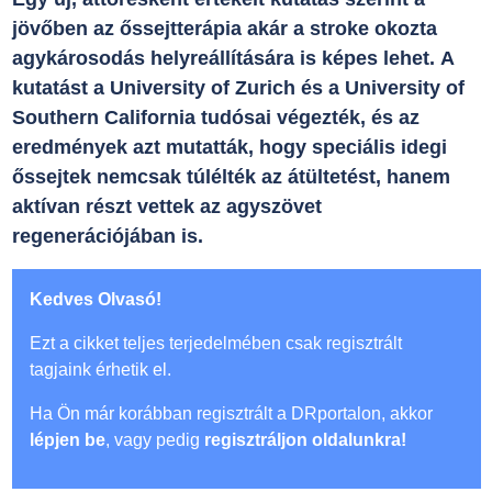
jövőben az őssejtterápia akár a stroke okozta
agykárosodás helyreállítására is képes lehet. A
kutatást a University of Zurich és a University of
Southern California tudósai végezték, és az
eredmények azt mutatták, hogy speciális idegi
őssejtek nemcsak túlélték az átültetést, hanem
aktívan részt vettek az agyszövet
regenerációjában is.
Kedves Olvasó!
Ezt a cikket teljes terjedelmében csak regisztrált
tagjaink érhetik el.
Ha Ön már korábban regisztrált a DRportalon, akkor
lépjen be
, vagy pedig
regisztráljon oldalunkra!