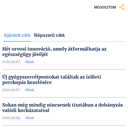
MEGOSZTOM
Ajánlott cikk
Népszerű cikk
Hét orvosi innováció, amely átformálhatja az
egészségügy jövőjét
2026.08.07.
Hírek
Új gyógyszercélpontokat találtak az ízületi
porckopás kezelésére
2026.08.07.
Hírek
Sokan még mindig nincsenek tisztában a dohányzás
valódi kockázataival
2026.08.06.
Hírek