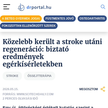
A BETEG GYERMEK JOGAI
FÜSTMENTES JÖVŐ
OSTEOARTHRITIS
FOKOZOTTAN ELLENŐRZÖTT SZEREK
Közelebb került a stroke utáni
regeneráció: biztató
eredmények
egérkísérletekben
STROKE
ŐSSEJTTERÁPIA
2026.05.15.
MEGOSZTOM
FORRÁS: WWW.SCITECHDAILY.COM
2 PERCES OLVASÁSI IDŐ
Egy új, áttörésként értékelt kutatás szerint a