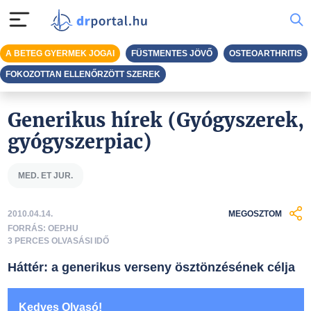
A BETEG GYERMEK JOGAI
FÜSTMENTES JÖVŐ
OSTEOARTHRITIS
FOKOZOTTAN ELLENŐRZÖTT SZEREK
Generikus hírek (Gyógyszerek,
gyógyszerpiac)
MED. ET JUR.
2010.04.14.
MEGOSZTOM
FORRÁS: OEP.HU
3 PERCES OLVASÁSI IDŐ
Háttér: a generikus verseny ösztönzésének célja
Kedves Olvasó!