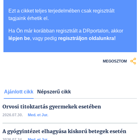
Ezt a cikket teljes terjedelmében csak regisztrált
tagjaink érhetik el.
Ha Ön már korábban regisztrált a DRportalon, akkor
lépjen be
, vagy pedig
regisztráljon oldalunkra!
MEGOSZTOM
Ajánlott cikk
Népszerű cikk
Orvosi titoktartás gyermekek esetében
2026.07.30.
Med. et Jur.
A gyógyintézet elhagyása kiskorú betegek esetén
2026.07.24.
Med. et Jur.