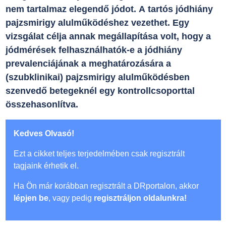
nem tartalmaz elegendő jódot. A tartós jódhiány
pajzsmirigy alulműködéshez vezethet. Egy
vizsgálat célja annak megállapítása volt, hogy a
jódmérések felhasználhatók-e a jódhiány
prevalenciájának a meghatározására a
(szubklinikai) pajzsmirigy alulműködésben
szenvedő betegeknél egy kontrollcsoporttal
összehasonlítva.
Kedves Olvasó!
Ezt a cikket teljes terjedelmében csak regisztrált
tagjaink érhetik el.
Ha Ön már korábban regisztrált a DRportalon, akkor
lépjen be
, vagy pedig
regisztráljon oldalunkra!