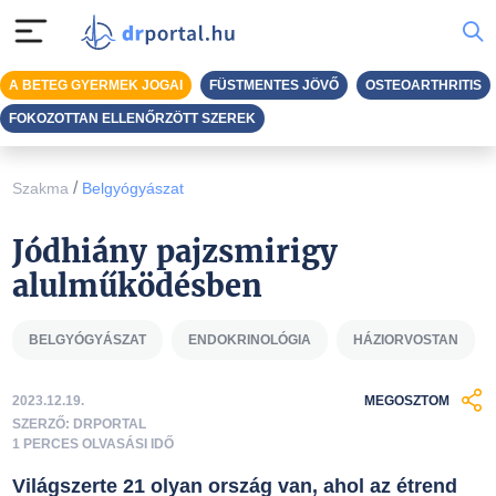
A BETEG GYERMEK JOGAI
FÜSTMENTES JÖVŐ
OSTEOARTHRITIS
FOKOZOTTAN ELLENŐRZÖTT SZEREK
/
Szakma
Belgyógyászat
Jódhiány pajzsmirigy
alulműködésben
BELGYÓGYÁSZAT
ENDOKRINOLÓGIA
HÁZIORVOSTAN
2023.12.19.
MEGOSZTOM
SZERZŐ: DRPORTAL
1 PERCES OLVASÁSI IDŐ
Világszerte 21 olyan ország van, ahol az étrend