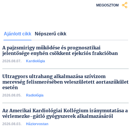
MEGOSZTOM
Ajánlott cikk
Népszerű cikk
A pajzsmirigy működése és prognosztikai
jelentősége enyhén csökkent ejekciós frakcióban
2026.08.07.
Kardiológia
Ultragyors ultrahang alkalmazása szívizom
merevség felismerésében veleszületett aortaszűkület
esetén
2026.08.05.
Radiológia
Az Amerikai Kardiológiai Kollégium iránymutatása a
vérlemezke-gátló gyógyszerek alkalmazásáról
2026.08.03.
Háziorvostan