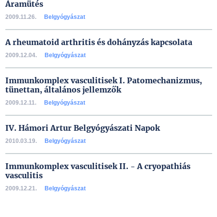
Áramütés
2009.11.26.
Belgyógyászat
A rheumatoid arthritis és dohányzás kapcsolata
2009.12.04.
Belgyógyászat
Immunkomplex vasculitisek I. Patomechanizmus,
tünettan, általános jellemzők
2009.12.11.
Belgyógyászat
IV. Hámori Artur Belgyógyászati Napok
2010.03.19.
Belgyógyászat
Immunkomplex vasculitisek II. - A cryopathiás
vasculitis
2009.12.21.
Belgyógyászat