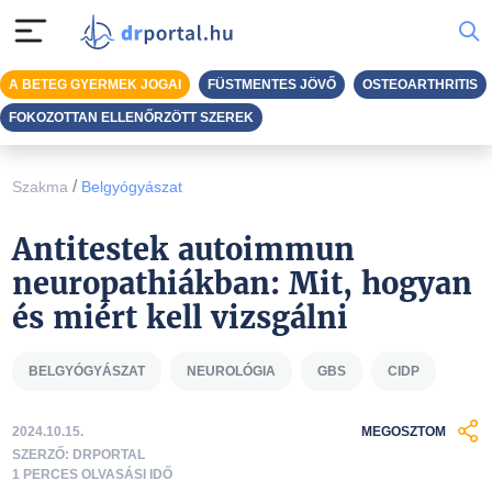
A BETEG GYERMEK JOGAI
FÜSTMENTES JÖVŐ
OSTEOARTHRITIS
FOKOZOTTAN ELLENŐRZÖTT SZEREK
/
Szakma
Belgyógyászat
Antitestek autoimmun
neuropathiákban: Mit, hogyan
és miért kell vizsgálni
BELGYÓGYÁSZAT
NEUROLÓGIA
GBS
CIDP
2024.10.15.
MEGOSZTOM
SZERZŐ: DRPORTAL
1 PERCES OLVASÁSI IDŐ