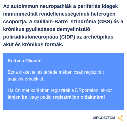
Az autoimmun neuropathiák a perifériás idegek
immunmediált rendellenességeinek heterogén
csoportja. A Guillain-Barre ́ szindróma (GBS) és a
krónikus gyulladásos demyelinizáló
poliradikuloneuropátia (CIDP) az archetipikus
akut és krónikus formák.
Kedves Olvasó!
Ezt a cikket teljes terjedelmében csak regisztrált
tagjaink érhetik el.
Ha Ön már korábban regisztrált a DRportalon, akkor
lépjen be
, vagy pedig
regisztráljon oldalunkra!
MEGOSZTOM