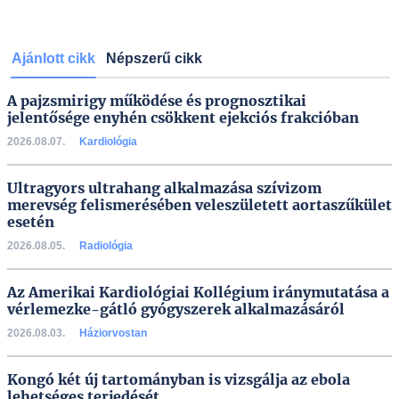
Ajánlott cikk
Népszerű cikk
A pajzsmirigy működése és prognosztikai
jelentősége enyhén csökkent ejekciós frakcióban
2026.08.07.
Kardiológia
Ultragyors ultrahang alkalmazása szívizom
merevség felismerésében veleszületett aortaszűkület
esetén
2026.08.05.
Radiológia
Az Amerikai Kardiológiai Kollégium iránymutatása a
vérlemezke-gátló gyógyszerek alkalmazásáról
2026.08.03.
Háziorvostan
Kongó két új tartományban is vizsgálja az ebola
lehetséges terjedését