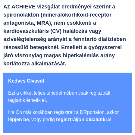
Az ACHIEVE vizsgálat eredményei szerint a
spironolakton (mineralokortikoid-receptor
antagonista, MRA), nem csökkenti a
kardiovaszkuláris (CV) halálozás vagy
szívelégtelenség arányát a fenntartó dialízisben
részesülő betegeknél. Emellett a gyógyszerrel
járó viszonylag magas hiperkalémiás arány
korlátozza alkalmazását.
Kedves Olvasó!
Ezt a cikket teljes terjedelmében csak regisztrált
tagjaink érhetik el.
Ha Ön már korábban regisztrált a DRportalon, akkor
lépjen be
, vagy pedig
regisztráljon oldalunkra!