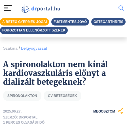
A BETEG GYERMEK JOGAI
FÜSTMENTES JÖVŐ
OSTEOARTHRITIS
FOKOZOTTAN ELLENŐRZÖTT SZEREK
/
Szakma
Belgyógyászat
A spironolakton nem kínál
kardiovaszkuláris előnyt a
dializált betegeknek?
SPIRONOLAKTON
CV BETEGSÉGEK
2025.06.27.
MEGOSZTOM
SZERZŐ: DRPORTAL
1 PERCES OLVASÁSI IDŐ