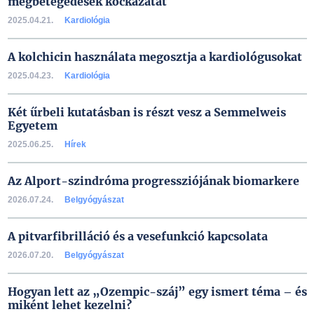
megbetegedések kockázatát
2025.04.21.
Kardiológia
A kolchicin használata megosztja a kardiológusokat
2025.04.23.
Kardiológia
Két űrbeli kutatásban is részt vesz a Semmelweis
Egyetem
2025.06.25.
Hírek
Az Alport-szindróma progressziójának biomarkere
2026.07.24.
Belgyógyászat
A pitvarfibrilláció és a vesefunkció kapcsolata
2026.07.20.
Belgyógyászat
Hogyan lett az „Ozempic-száj” egy ismert téma – és
miként lehet kezelni?