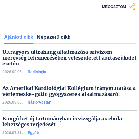
MEGOSZTOM
Ajánlott cikk
Népszerű cikk
Ultragyors ultrahang alkalmazása szívizom
merevség felismerésében veleszületett aortaszűkület
esetén
2026.08.05.
Radiológia
Az Amerikai Kardiológiai Kollégium iránymutatása a
vérlemezke-gátló gyógyszerek alkalmazásáról
2026.08.03.
Háziorvostan
Kongó két új tartományban is vizsgálja az ebola
lehetséges terjedését
2026.07.31.
Egyéb