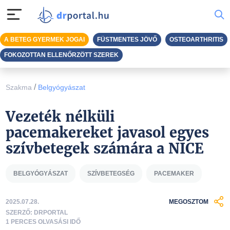
A BETEG GYERMEK JOGAI
FÜSTMENTES JÖVŐ
OSTEOARTHRITIS
FOKOZOTTAN ELLENŐRZÖTT SZEREK
/
Szakma
Belgyógyászat
Vezeték nélküli
pacemakereket javasol egyes
szívbetegek számára a NICE
BELGYÓGYÁSZAT
SZÍVBETEGSÉG
PACEMAKER
2025.07.28.
MEGOSZTOM
SZERZŐ: DRPORTAL
1 PERCES OLVASÁSI IDŐ