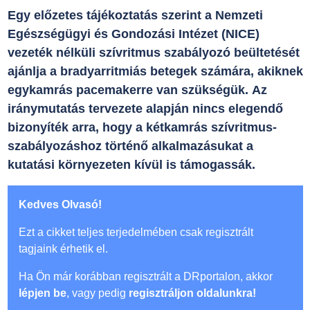
Egy előzetes tájékoztatás szerint a Nemzeti
Egészségügyi és Gondozási Intézet (NICE)
vezeték nélküli szívritmus szabályozó beültetését
ajánlja a bradyarritmiás betegek számára, akiknek
egykamrás pacemakerre van szükségük. Az
iránymutatás tervezete alapján nincs elegendő
bizonyíték arra, hogy a kétkamrás szívritmus-
szabályozáshoz történő alkalmazásukat a
kutatási környezeten kívül is támogassák.
Kedves Olvasó!
Ezt a cikket teljes terjedelmében csak regisztrált
tagjaink érhetik el.
Ha Ön már korábban regisztrált a DRportalon, akkor
lépjen be
, vagy pedig
regisztráljon oldalunkra!