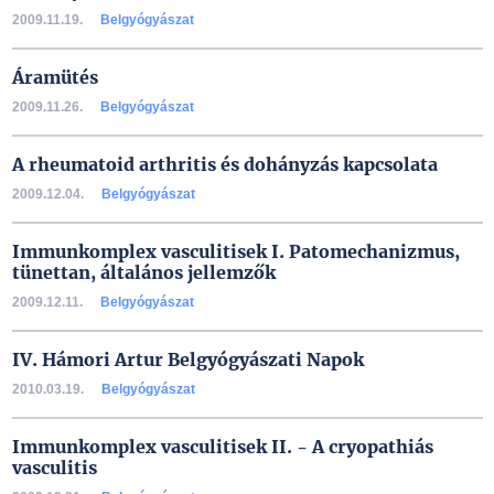
2009.11.19.
Belgyógyászat
Áramütés
2009.11.26.
Belgyógyászat
A rheumatoid arthritis és dohányzás kapcsolata
2009.12.04.
Belgyógyászat
Immunkomplex vasculitisek I. Patomechanizmus,
tünettan, általános jellemzők
2009.12.11.
Belgyógyászat
IV. Hámori Artur Belgyógyászati Napok
2010.03.19.
Belgyógyászat
Immunkomplex vasculitisek II. - A cryopathiás
vasculitis