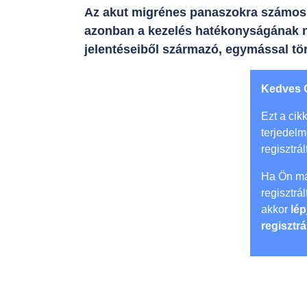
Az akut migrénes panaszokra számos k
azonban a kezelés hatékonyságának na
jelentéseiből származó, egymással tö
Kedves 
Ezt a cikk
terjedel
regisztrál
Ha Ön má
regisztrá
akkor
lép
regisztrá