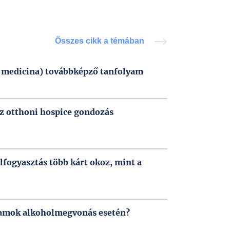
Összes cikk a témában
i medicina) továbbképző tanfolyam
az otthoni hospice gondozás
fogyasztás több kárt okoz, mint a
hamok alkoholmegvonás esetén?