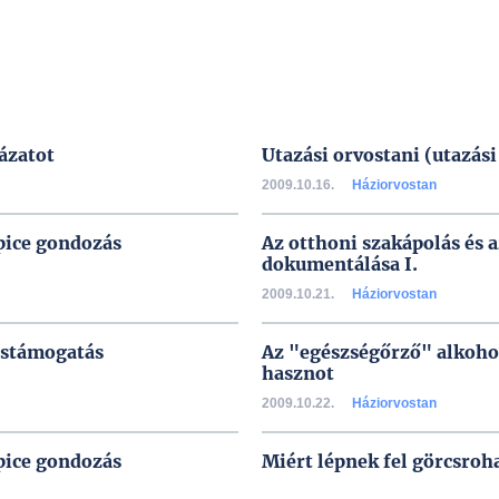
ázatot
Utazási orvostani (utazás
2009.10.16.
Háziorvostan
pice gondozás
Az otthoni szakápolás és 
dokumentálása I.
2009.10.21.
Háziorvostan
éstámogatás
Az "egészségőrző" alkohol
hasznot
2009.10.22.
Háziorvostan
pice gondozás
Miért lépnek fel görcsro