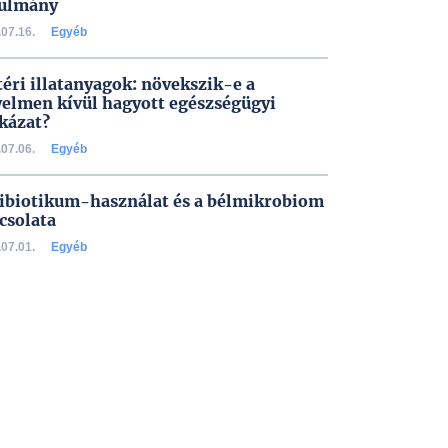
ulmány
07.16.
Egyéb
téri illatanyagok: növekszik-e a
yelmen kívül hagyott egészségügyi
kázat?
07.06.
Egyéb
ibiotikum-használat és a bélmikrobiom
csolata
07.01.
Egyéb