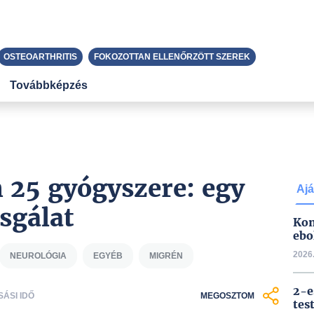
OSTEOARTHRITIS
FOKOZOTTAN ELLENŐRZÖTT SZEREK
Továbbképzés
 25 gyógyszere: egy
Ajá
sgálat
Kon
ebo
2026.
NEUROLÓGIA
EGYÉB
MIGRÉN
2-e
SÁSI IDŐ
MEGOSZTOM
tes