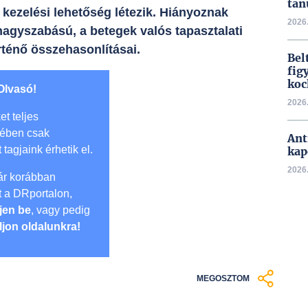
tan
ezelési lehetőség létezik. Hiányoznak
2026.
gyszabású, a betegek valós tapasztalati
rténő összehasonlításai.
Bel
fig
koc
Olvasó!
2026.
et teljes
mében csak
Ant
t tagjaink érhetik el.
kap
2026.
r korábban
lt a DRportalon,
jen be
, vagy pedig
ljon oldalunkra!
MEGOSZTOM