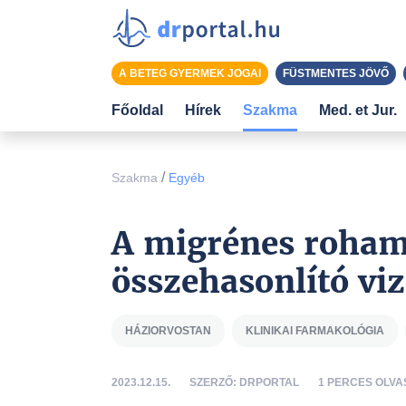
A BETEG GYERMEK JOGAI
FÜSTMENTES JÖVŐ
Főoldal
Hírek
Szakma
Med. et Jur.
/
Szakma
Egyéb
A migrénes roham
összehasonlító viz
HÁZIORVOSTAN
KLINIKAI FARMAKOLÓGIA
2023.12.15.
SZERZŐ: DRPORTAL
1 PERCES OLVA