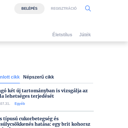
BELÉPÉS
REGISZTRÁCIÓ
Életstílus
Játék
nlott cikk
Népszerű cikk
gó két új tartományban is vizsgálja az
la lehetséges terjedését
07.31.
Egyéb
s típusú cukorbetegség és
tsúlycsökkenés hatása: egy brit kohorsz