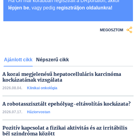
Ha Ön már korábban regisztrált a DRportalon, akkor
lépjen be
, vagy pedig
regisztráljon oldalunkra!
MEGOSZTOM
Ajánlott cikk
Népszerű cikk
A korai megjelenésű hepatocelluláris karcinóma
kockázatának vizsgálata
2026.08.04.
Klinikai onkológia
A robotasszisztált epehólyag-eltávolítás kockázata?
2026.07.17.
Háziorvostan
Pozitív kapcsolat a fizikai aktivitás és az irritábilis
bél szindróma között