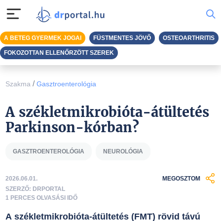
A BETEG GYERMEK JOGAI
FÜSTMENTES JÖVŐ
OSTEOARTHRITIS
FOKOZOTTAN ELLENŐRZÖTT SZEREK
/
Szakma
Gasztroenterológia
A székletmikrobióta-átültetés
Parkinson-kórban?
GASZTROENTEROLÓGIA
NEUROLÓGIA
2026.06.01.
MEGOSZTOM
SZERZŐ: DRPORTAL
1 PERCES OLVASÁSI IDŐ
A székletmikrobióta-átültetés (FMT) rövid távú