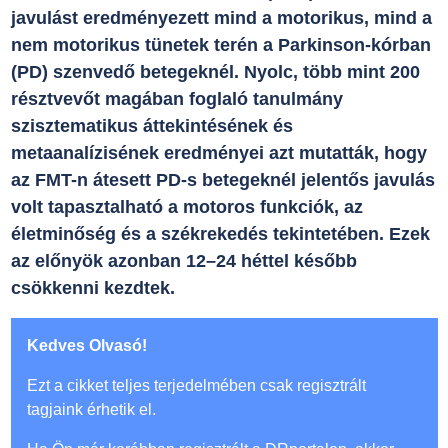
javulást eredményezett mind a motorikus, mind a
nem motorikus tünetek terén a Parkinson-kórban
(PD) szenvedő betegeknél. Nyolc, több mint 200
résztvevőt magában foglaló tanulmány
szisztematikus áttekintésének és
metaanalízisének eredményei azt mutatták, hogy
az FMT-n átesett PD-s betegeknél jelentős javulás
volt tapasztalható a motoros funkciók, az
életminőség és a székrekedés tekintetében. Ezek
az előnyök azonban 12–24 héttel később
csökkenni kezdtek.
Kedves Olvasó!
Ezt a cikket teljes terjedelmében csak regisztrált
tagjaink érhetik el.