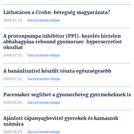
Láthatáron a Crohn-betegség magyarázata?
2009.07.14.
Gasztroenterológia
A protonpumpa inhibitor (PPI)-kezelés hirtelen
abbahagyása rebound gyomorsav-hypersecretiot
okozhat
2009.07.25.
Gasztroenterológia
A banánliszttel készült tészta egészségesebb
2009.07.31.
Gasztroenterológia
Pacemaker segíthet a gyomorbeteg gyermekeknek is
2009.08.05.
Gasztroenterológia
Ajánlott tápanyagbevitel gyerekek és kamaszok
számára
2009.08.25.
Gasztroenterológia