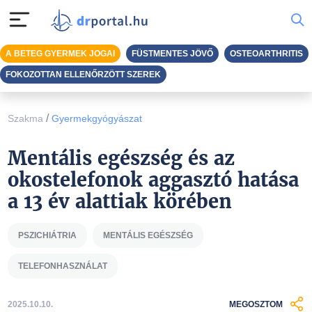
A BETEG GYERMEK JOGAI
FÜSTMENTES JÖVŐ
OSTEOARTHRITIS
FOKOZOTTAN ELLENŐRZÖTT SZEREK
/
Szakma
Gyermekgyógyászat
Mentális egészség és az
okostelefonok aggasztó hatása
a 13 év alattiak körében
PSZICHIÁTRIA
MENTÁLIS EGÉSZSÉG
TELEFONHASZNÁLAT
2025.10.10.
MEGOSZTOM