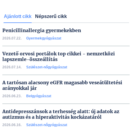
Ajánlott cikk
Népszerű cikk
Penicillinallergia gyermekekben
2026.07.22.
Gyermekgyógyászat
Vezető orvosi portálok top cikkei - nemzetközi
lapszemle-összeállítás
2026.07.14.
Szülészet-nőgyógyászat
A tartósan alacsony eGFR magasabb veseátültetési
arányokkal jár
2026.06.23.
Belgyógyászat
Antidepresszánsok a terhesség alatt: új adatok az
autizmus és a hiperaktivitás kockázatáról
2026.06.16.
Szülészet-nőgyógyászat