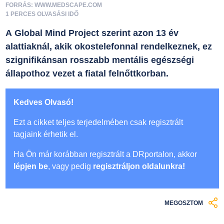
FORRÁS: WWW.MEDSCAPE.COM
1 PERCES OLVASÁSI IDŐ
A Global Mind Project szerint azon 13 év
alattiaknál, akik okostelefonnal rendelkeznek, ez
szignifikánsan rosszabb mentális egészségi
állapothoz vezet a fiatal felnőttkorban.
Kedves Olvasó!
Ezt a cikket teljes terjedelmében csak regisztrált
tagjaink érhetik el.
Ha Ön már korábban regisztrált a DRportalon, akkor
lépjen be
, vagy pedig
regisztráljon oldalunkra!
MEGOSZTOM