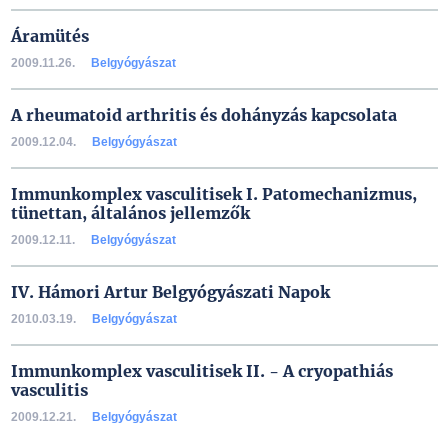
Áramütés
2009.11.26.
Belgyógyászat
A rheumatoid arthritis és dohányzás kapcsolata
2009.12.04.
Belgyógyászat
Immunkomplex vasculitisek I. Patomechanizmus,
tünettan, általános jellemzők
2009.12.11.
Belgyógyászat
IV. Hámori Artur Belgyógyászati Napok
2010.03.19.
Belgyógyászat
Immunkomplex vasculitisek II. - A cryopathiás
vasculitis
2009.12.21.
Belgyógyászat