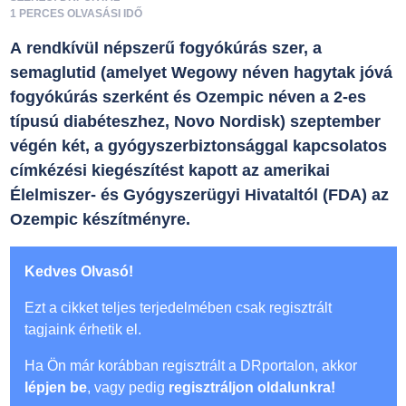
1 PERCES OLVASÁSI IDŐ
A rendkívül népszerű fogyókúrás szer, a
semaglutid (amelyet Wegowy néven hagytak jóvá
fogyókúrás szerként és Ozempic néven a 2-es
típusú diabéteszhez, Novo Nordisk) szeptember
végén két, a gyógyszerbiztonsággal kapcsolatos
címkézési kiegészítést kapott az amerikai
Élelmiszer- és Gyógyszerügyi Hivataltól (FDA) az
Ozempic készítményre.
Kedves Olvasó!
Ezt a cikket teljes terjedelmében csak regisztrált
tagjaink érhetik el.
Ha Ön már korábban regisztrált a DRportalon, akkor
lépjen be
, vagy pedig
regisztráljon oldalunkra!