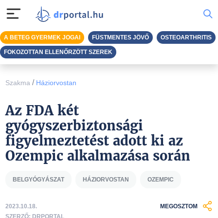
A BETEG GYERMEK JOGAI
FÜSTMENTES JÖVŐ
OSTEOARTHRITIS
FOKOZOTTAN ELLENŐRZÖTT SZEREK
/
Szakma
Háziorvostan
Az FDA két
gyógyszerbiztonsági
figyelmeztetést adott ki az
Ozempic alkalmazása során
BELGYÓGYÁSZAT
HÁZIORVOSTAN
OZEMPIC
2023.10.18.
MEGOSZTOM
SZERZŐ: DRPORTAL