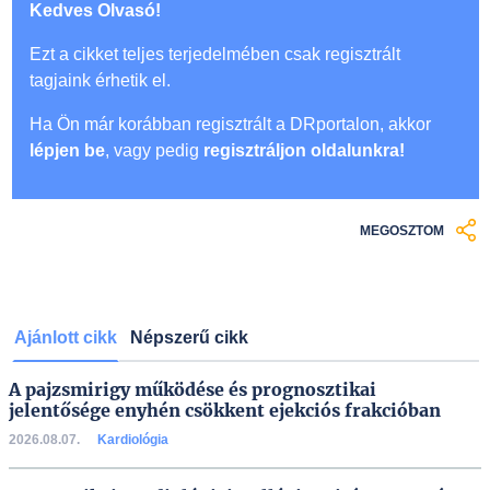
Kedves Olvasó!
Ezt a cikket teljes terjedelmében csak regisztrált
tagjaink érhetik el.
Ha Ön már korábban regisztrált a DRportalon, akkor
lépjen be
, vagy pedig
regisztráljon oldalunkra!
MEGOSZTOM
Ajánlott cikk
Népszerű cikk
A pajzsmirigy működése és prognosztikai
jelentősége enyhén csökkent ejekciós frakcióban
2026.08.07.
Kardiológia