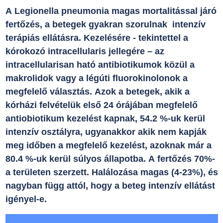
A Legionella pneumonia magas mortalitással járó
fertőzés, a betegek gyakran szorulnak intenzív
terápiás ellátásra. Kezelésére - tekintettel a
kórokozó intracellularis jellegére – az
intracellularisan ható antibiotikumok közül a
makrolidok vagy a légúti fluorokinolonok a
megfelelő választás. Azok a betegek, akik a
kórházi felvételük első 24 órájában megfelelő
antiobiotikum kezelést kapnak, 54.2 %-uk kerül
intenzív osztályra, ugyanakkor akik nem kapják
meg időben a megfelelő kezelést, azoknak már a
80.4 %-uk kerül súlyos állapotba. A fertőzés 70%-
a területen szerzett. Halálozása magas (4-23%), és
nagyban függ attól, hogy a beteg intenzív ellátást
igényel-e.