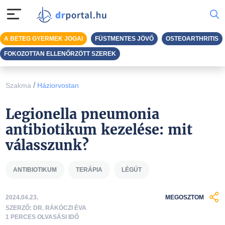
A BETEG GYERMEK JOGAI
FÜSTMENTES JÖVŐ
OSTEOARTHRITIS
FOKOZOTTAN ELLENŐRZÖTT SZEREK
/
Szakma
Háziorvostan
Legionella pneumonia
antibiotikum kezelése: mit
válasszunk?
ANTIBIOTIKUM
TERÁPIA
LÉGÚT
2024.04.23.
MEGOSZTOM
SZERZŐ: DR. RÁKÓCZI ÉVA
1 PERCES OLVASÁSI IDŐ