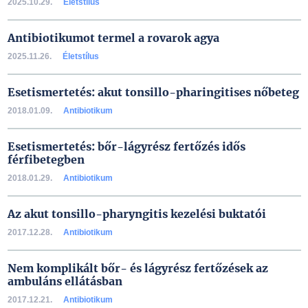
2025.10.29.
Életstílus
Antibiotikumot termel a rovarok agya
2025.11.26.
Életstílus
Esetismertetés: akut tonsillo-pharingitises nőbeteg
2018.01.09.
Antibiotikum
Esetismertetés: bőr-lágyrész fertőzés idős
férfibetegben
2018.01.29.
Antibiotikum
Az akut tonsillo-pharyngitis kezelési buktatói
2017.12.28.
Antibiotikum
Nem komplikált bőr- és lágyrész fertőzések az
ambuláns ellátásban
2017.12.21.
Antibiotikum