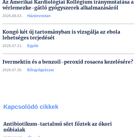
Az Amerikai Kardiológiai Kollégium iránymutatása a
vérlemezke-gátló gyógyszerek alkalmazásáról
2026.08.03.
Háziorvostan
Kongó két új tartományban is vizsgálja az ebola
lehetséges terjedését
2026.07.31.
Egyéb
Ivermektin és a benzoil-peroxid rosacea kezelésére?
2026.07.30.
Bőrgyógyászat
Kapcsolódó cikkek
Antibiotikum-tartalmú sört főztek az ókori
núbiaiak