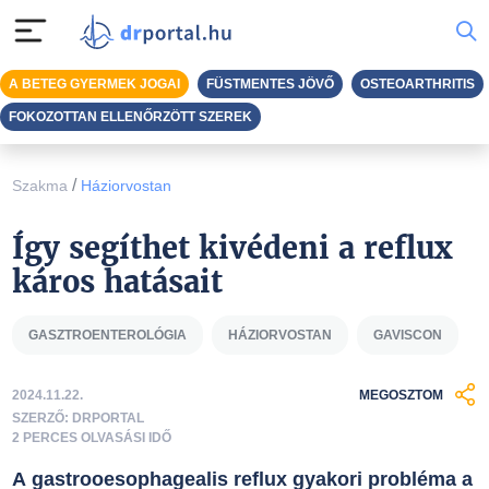
A BETEG GYERMEK JOGAI
FÜSTMENTES JÖVŐ
OSTEOARTHRITIS
FOKOZOTTAN ELLENŐRZÖTT SZEREK
/
Szakma
Háziorvostan
Így segíthet kivédeni a reflux
káros hatásait
GASZTROENTEROLÓGIA
HÁZIORVOSTAN
GAVISCON
2024.11.22.
MEGOSZTOM
SZERZŐ: DRPORTAL
2 PERCES OLVASÁSI IDŐ
A gastrooesophagealis reflux gyakori probléma a