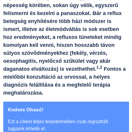
népesség körében, sokan úgy vélik, egyszerű
felismerni és kezelni a panaszokat. Bár a reflux
betegség enyhítésére több házi módszer is
ismert, illetve az életmódváltás is sok esetben
hoz eredményeket, a refluxos tüneteket mindig
komolyan kell venni, hiszen hosszabb távon
súlyos szövődményekhez (fekély, vérzés,
oesophagitis, nyelőcső szűkület vagy akár
1,2
daganatos elváltozás) is vezethethet.
Fontos a
mielőbbi konzultáció az orvossal, a helyes
diagnózis felállítása és a megfelelő terápia
meghatározása.
Kedves Olvasó!
Ezt a cikket teljes terjedelmében csak regisztrált
tagjaink érhetik el.