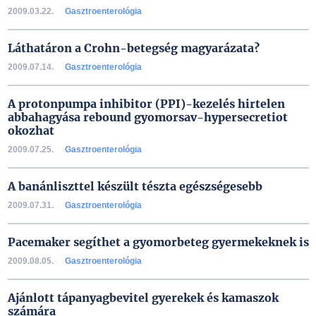
2009.03.22.
Gasztroenterológia
Láthatáron a Crohn-betegség magyarázata?
2009.07.14.
Gasztroenterológia
A protonpumpa inhibitor (PPI)-kezelés hirtelen
abbahagyása rebound gyomorsav-hypersecretiot
okozhat
2009.07.25.
Gasztroenterológia
A banánliszttel készült tészta egészségesebb
2009.07.31.
Gasztroenterológia
Pacemaker segíthet a gyomorbeteg gyermekeknek is
2009.08.05.
Gasztroenterológia
Ajánlott tápanyagbevitel gyerekek és kamaszok
számára