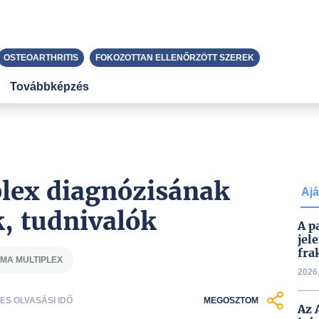
OSTEOARTHRITIS
FOKOZOTTAN ELLENŐRZÖTT SZEREK
Továbbképzés
lex diagnózisának
Ajá
k, tudnivalók
A p
jel
fra
MA MULTIPLEX
2026.
CES OLVASÁSI IDŐ
MEGOSZTOM
Az 