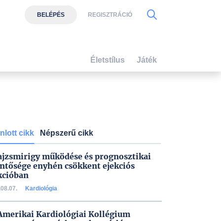
BELÉPÉS
REGISZTRÁCIÓ
Életstílus
Játék
nlott cikk
Népszerű cikk
ajzsmirigy működése és prognosztikai
entősége enyhén csökkent ejekciós
kcióban
08.07.
Kardiológia
Amerikai Kardiológiai Kollégium