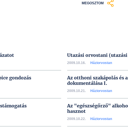
MEGOSZTOM
ázatot
Utazási orvostani (utazás
2009.10.16.
Háziorvostan
pice gondozás
Az otthoni szakápolás és 
dokumentálása I.
2009.10.21.
Háziorvostan
éstámogatás
Az "egészségőrző" alkohol
hasznot
2009.10.22.
Háziorvostan