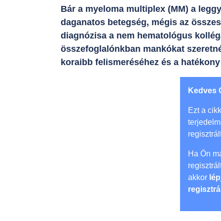
Bár a myeloma multiplex (MM) a leggy
daganatos betegség, mégis az összes ma
diagnózisa a nem hematológus kollég
összefoglalónkban mankókat szeretné
koraibb felismeréséhez és a hatékony
Kedves 
Ezt a cikk
terjedel
regisztrál
Ha Ön má
regisztrá
akkor
lép
regisztrá